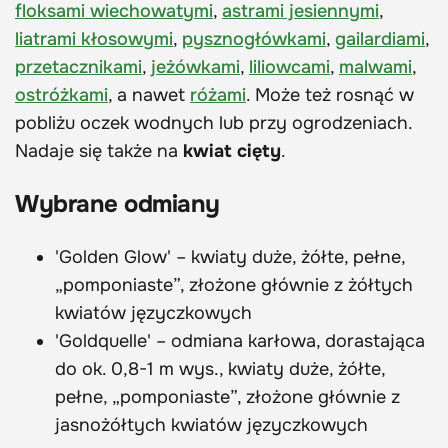
floksami wiechowatymi
,
astrami jesiennymi
,
liatrami kłosowymi
,
pysznogłówkami
,
gailardiami
,
przetacznikami
,
jeżówkami
,
liliowcami
,
malwami
,
ostróżkami
, a nawet
różami
. Może też rosnąć w
pobliżu oczek wodnych lub przy ogrodzeniach.
Nadaje się także na
kwiat cięty
.
Wybrane odmiany
'Golden Glow' – kwiaty duże, żółte, pełne,
„pomponiaste”, złożone głównie z żółtych
kwiatów języczkowych
'Goldquelle' – odmiana karłowa, dorastająca
do ok. 0,8-1 m wys., kwiaty duże, żółte,
pełne, „pomponiaste”, złożone głównie z
jasnożółtych kwiatów języczkowych