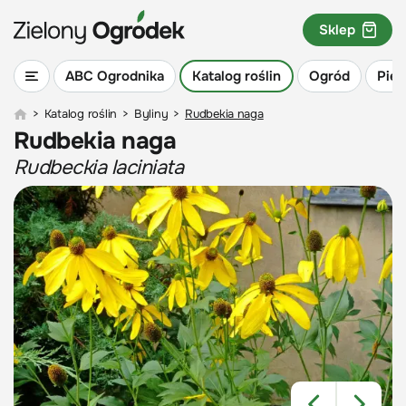
Sklep
ABC Ogrodnika
Katalog roślin
Ogród
Piel
>
Katalog roślin
>
Byliny
>
Rudbekia naga
Rudbekia naga
Rudbeckia laciniata