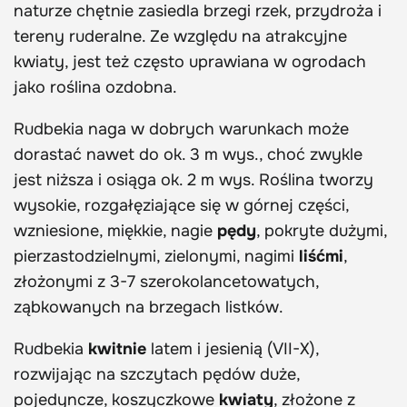
naturze chętnie zasiedla brzegi rzek, przydroża i
tereny ruderalne. Ze względu na atrakcyjne
kwiaty, jest też często uprawiana w ogrodach
jako roślina ozdobna.
Rudbekia naga w dobrych warunkach może
dorastać nawet do ok. 3 m wys., choć zwykle
jest niższa i osiąga ok. 2 m wys. Roślina tworzy
wysokie, rozgałęziające się w górnej części,
wzniesione, miękkie, nagie
pędy
, pokryte dużymi,
pierzastodzielnymi, zielonymi, nagimi
liśćmi
,
złożonymi z 3-7 szerokolancetowatych,
ząbkowanych na brzegach listków.
Rudbekia
kwitnie
latem i jesienią (VII-X),
rozwijając na szczytach pędów duże,
pojedyncze, koszyczkowe
kwiaty
, złożone z