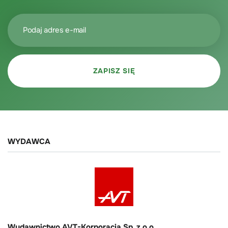
WYDAWCA
Wydawnictwo AVT-Korporacja Sp. z o.o.