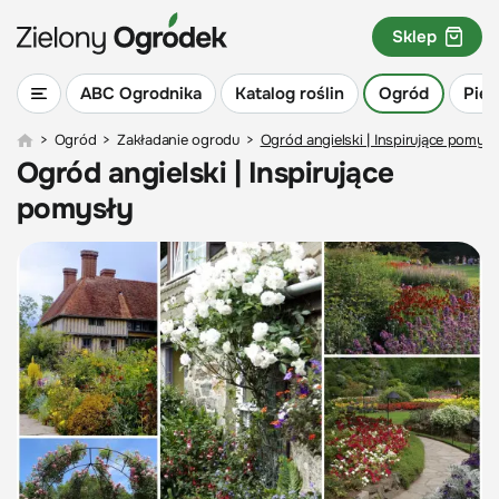
Sklep
ABC Ogrodnika
Katalog roślin
Ogród
Piel
>
Ogród
>
Zakładanie ogrodu
>
Ogród angielski | Inspirujące pomysł
Ogród angielski | Inspirujące
pomysły