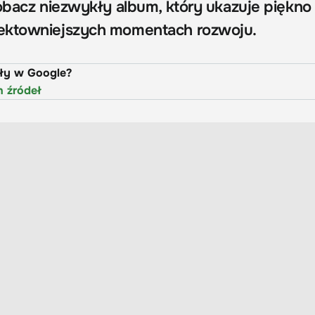
Zobacz niezwykły album, który ukazuje piękno
ektowniejszych momentach rozwoju.
uły w Google?
h źródeł