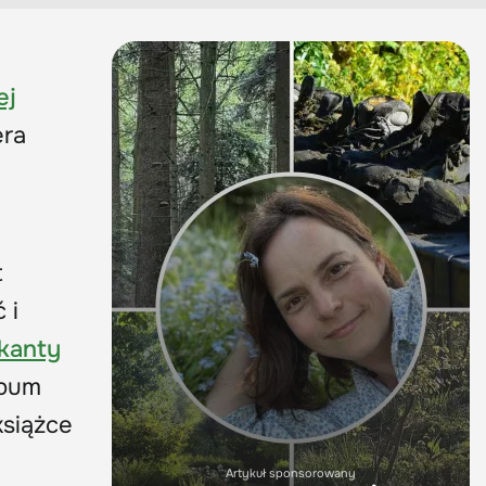
ej
era
t
 i
kanty
lbum
książce
Artykuł sponsorowany