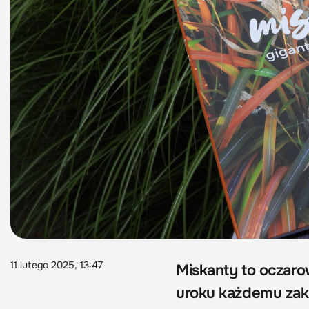
11 lutego 2025, 13:47
Miskanty to oczarow
uroku każdemu zak