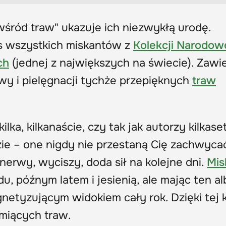
śród traw" ukazuje ich niezwykłą urodę.
s wszystkich miskantów z
Kolekcji Narodow
ch
(jednej z największych na świecie). Zawi
wy i pielęgnacji tychże przepięknych
traw
lka, kilkanaście, czy tak jak autorzy kilkase
zie
–
one nigdy nie przestaną Cię zachwycać
nerwy, wyciszy, doda sił na kolejne dni.
Mis
u, późnym latem i jesienią, ale mając ten a
gnetyzującym widokiem cały rok. Dzięki tej 
umiących traw.