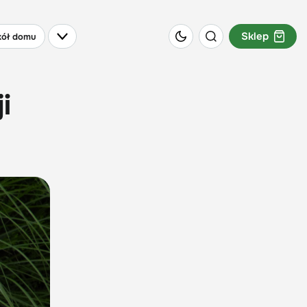
Sklep
ół domu
i