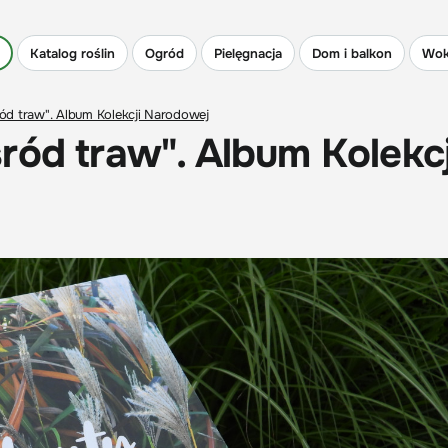
Katalog roślin
Ogród
Pielęgnacja
Dom i balkon
Wok
ód traw". Album Kolekcji Narodowej
ród traw". Album Kolekcj