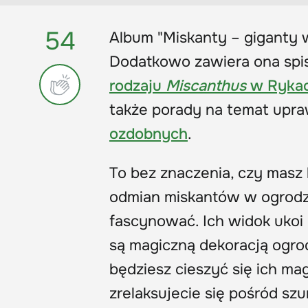
54
Album "Miskanty
–
giganty w
Dodatkowo zawiera ona spi
rodzaju
Miscanthus
w Ryka
także porady na temat upra
ozdobnych
.
To bez znaczenia, czy masz ki
odmian miskantów w ogrod
fascynować. Ich widok ukoi 
są magiczną dekoracją ogrod
będziesz cieszyć się ich ma
zrelaksujecie się pośród sz