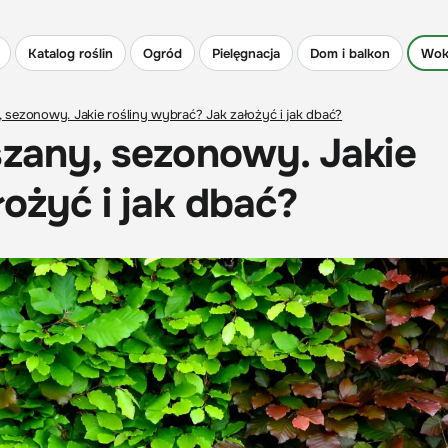
Katalog roślin
Ogród
Pielęgnacja
Dom i balkon
Wok
, sezonowy. Jakie rośliny wybrać? Jak założyć i jak dbać?
szany, sezonowy. Jakie
ożyć i jak dbać?