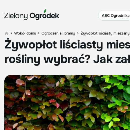
ABC Ogrodnika
>
Wokół domu
>
Ogrodzenia i bramy
>
Żywopłot liściasty mieszany
Żywopłot liściasty mie
rośliny wybrać? Jak zał