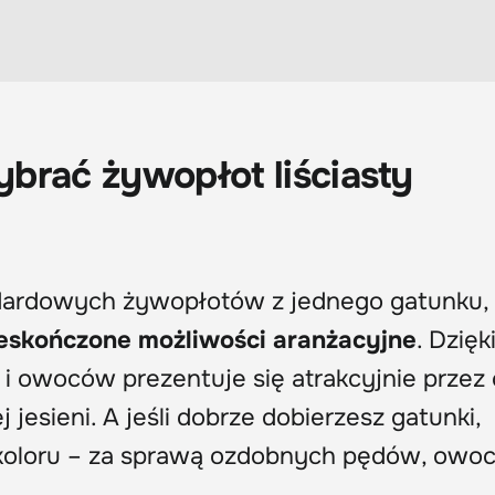
brać żywopłot liściasty
dardowych żywopłotów z jednego gatunku,
eskończone możliwości aranżacyjne
. Dzięk
w i owoców prezentuje się atrakcyjnie przez 
jesieni. A jeśli dobrze dobierzesz gatunki,
 koloru – za sprawą ozdobnych pędów, owo