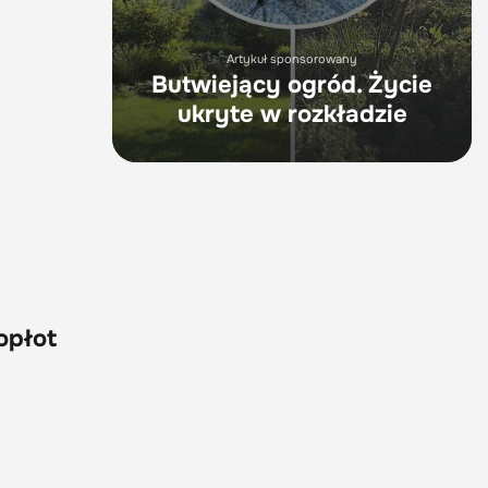
Artykuł sponsorowany
Butwiejący ogród. Życie
ukryte w rozkładzie
opłot