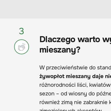
3
Dlaczego warto wy
mieszany?
W przeciwieństwie do stan
żywopłot mieszany daje ni
różnorodności liści, kwiató
sezon – od wiosny do późnej 
również zimą nie zabraknie