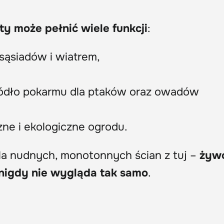
y może pełnić wiele funkcji
:
sąsiadów i wiatrem,
źródło pokarmu dla ptaków oraz owadów
ne i ekologiczne ogrodu.
la nudnych, monotonnych ścian z tuj –
żyw
ę, nigdy nie wygląda tak samo
.