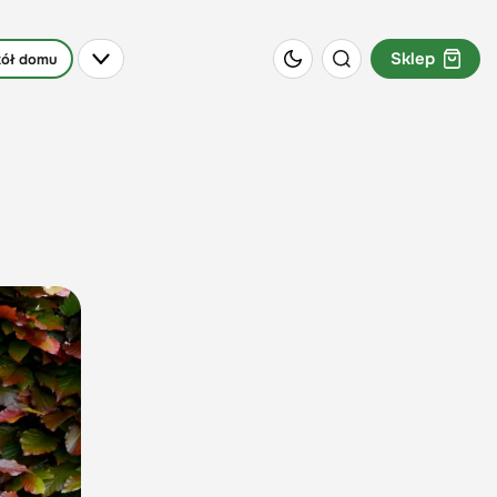
Sklep
ół domu