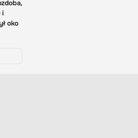
ozdoba,
 i
ył oko