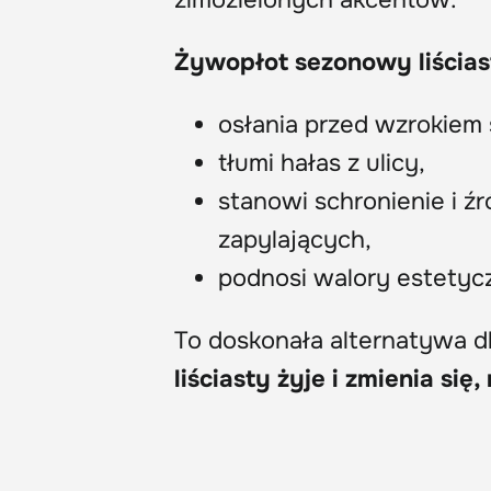
zimozielonych akcentów.
Żywopłot sezonowy liściast
osłania przed wzrokiem 
tłumi hałas z ulicy,
stanowi schronienie i 
zapylających,
podnosi walory estetycz
To doskonała alternatywa d
liściasty żyje i zmienia si