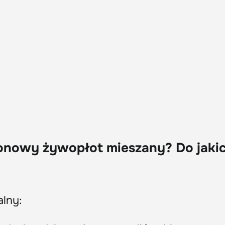
zonowy żywopłot mieszany? Do jaki
alny: