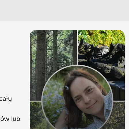
i
cały
ców lub