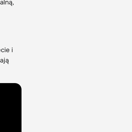
alną,
cie i
ają