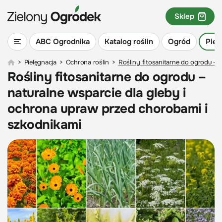
Sklep
ABC Ogrodnika
Katalog roślin
Ogród
Piel
>
Pielęgnacja
>
Ochrona roślin
>
Rośliny fitosanitarne do ogrodu – 
Rośliny fitosanitarne do ogrodu –
naturalne wsparcie dla gleby i
ochrona upraw przed chorobami i
szkodnikami