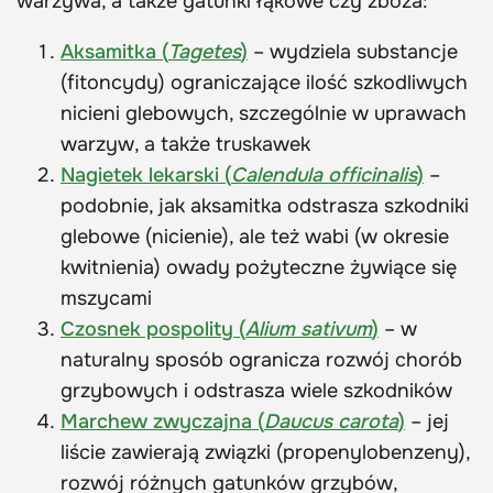
warzywa, a także gatunki łąkowe czy zboża:
Aksamitka (
Tagetes
)
– wydziela substancje
(fitoncydy) ograniczające ilość szkodliwych
nicieni glebowych, szczególnie w uprawach
warzyw, a także truskawek
Nagietek lekarski (
Calendula officinalis
)
–
podobnie, jak aksamitka odstrasza szkodniki
glebowe (nicienie), ale też wabi (w okresie
kwitnienia) owady pożyteczne żywiące się
mszycami
Czosnek pospolity (
Alium sativum
)
– w
naturalny sposób ogranicza rozwój chorób
grzybowych i odstrasza wiele szkodników
Marchew zwyczajna (
Daucus carota
)
– jej
liście zawierają związki (propenylobenzeny),
rozwój różnych gatunków grzybów,