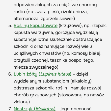
odpowiedzialnych za uciążliwe choroby
roślin (np. szara pleśń, rizoktonioza,
alternarioza, zgorzele siewek)
Rośliny kapustowate
(krzyżowe), np. rzepak,
kapusta warzywna, gorczyca wydzielają
substancje lotne skutecznie odstraszające
szkodniki oraz hamujące rozwój wielu
uciążliwych chwastów (np. komosy białej,
przytulii czepnej, tasznika pospolitego,
mlecza zwyczajnego)
Łubin żółty (
Lupinus luteus
)
– dzięki
wydzielanym substancjom (alkaloidy)
odstrasza szkodniki roślin i hamuje rozwój
chorób grzybowych (stosowany na nawóz
zielony)
Nostrzyk (
Melilotus
)
– jego obecność