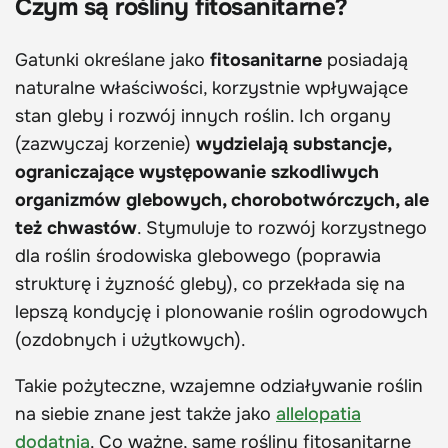
Czym są rośliny fitosanitarne?
Gatunki określane jako
fitosanitarne
posiadają
naturalne właściwości, korzystnie wpływające
stan gleby i rozwój innych roślin. Ich organy
(zazwyczaj korzenie)
wydzielają substancje,
ograniczające występowanie szkodliwych
organizmów glebowych, chorobotwórczych, ale
też chwastów
. Stymuluje to rozwój korzystnego
dla roślin środowiska glebowego (poprawia
strukturę i żyzność gleby), co przekłada się na
lepszą kondycję i plonowanie roślin ogrodowych
(ozdobnych i użytkowych).
Takie pożyteczne, wzajemne odziaływanie roślin
na siebie znane jest także jako
allelopatia
dodatnia
. Co ważne, same rośliny fitosanitarne