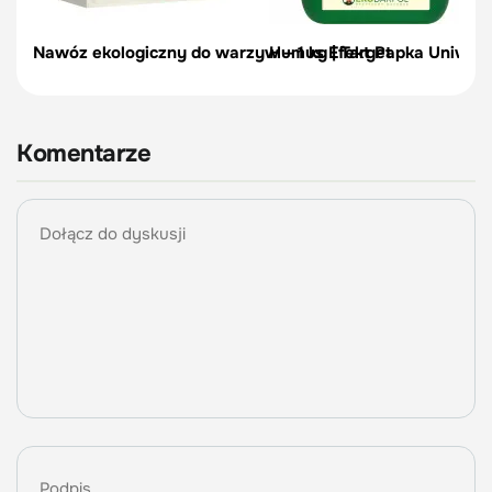
Nawóz ekologiczny do warzyw – 1 kg | Target
Humus Efekt Papka Uniwers
Komentarze