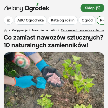
Sklep
ABC Ogrodnika
Katalog roślin
Ogród
Piel
>
Pielęgnacja
>
Nawożenie roślin
>
Co zamiast nawozów sztucznych
Co zamiast nawozów sztucznych?
10 naturalnych zamienników!