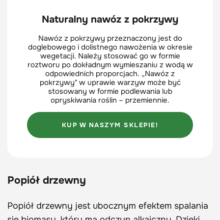
Naturalny nawóz z pokrzywy
Nawóz z pokrzywy przeznaczony jest do
doglebowego i dolistnego nawożenia w okresie
wegetacji. Należy stosować go w formie
roztworu po dokładnym wymieszaniu z wodą w
odpowiednich proporcjach. „Nawóz z
pokrzywy" w uprawie warzyw może być
stosowany w formie podlewania lub
opryskiwania roślin – przemiennie.
KUP W NASZYM SKLEPIE!
Popiół drzewny
Popiół drzewny jest ubocznym efektem spalania
się biomasy, który ma odczyn alkaiczny. Dzięki