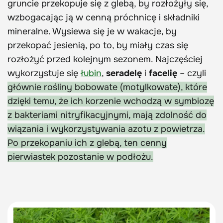
gruncie przekopuje się z glebą, by rozłożyły się,
wzbogacając ją w cenną próchnicę i składniki
mineralne. Wysiewa się je w wakacje, by
przekopać jesienią, po to, by miały czas się
rozłożyć przed kolejnym sezonem. Najczęściej
wykorzystuje się
łubin
,
seradelę
i
facelię
– czyli
głównie rośliny bobowate (motylkowate), które
dzięki temu, że ich korzenie wchodzą w symbiozę
z bakteriami nitryfikacyjnymi, mają zdolność do
wiązania i wykorzystywania azotu z powietrza.
Po przekopaniu ich z glebą, ten cenny
pierwiastek pozostanie w podłożu.