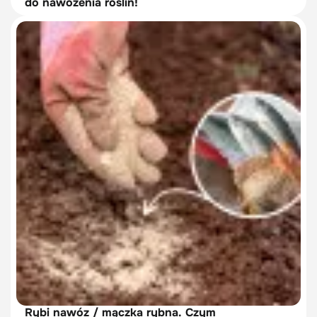
do nawożenia roślin!
Rybi nawóz / mączka rybna. Czym