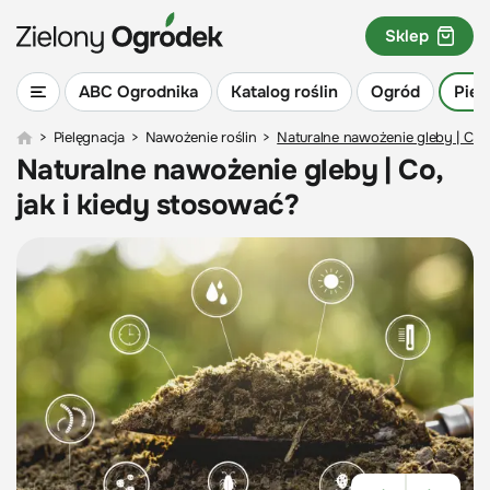
Sklep
ABC Ogrodnika
Katalog roślin
Ogród
Piel
>
Pielęgnacja
>
Nawożenie roślin
>
Naturalne nawożenie gleby | Co, 
Naturalne nawożenie gleby | Co,
jak i kiedy stosować?