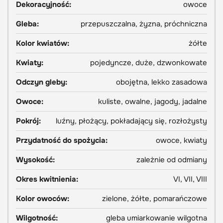
Dekoracyjność:
owoce
Gleba:
przepuszczalna, żyzna, próchniczna
Kolor kwiatów:
żółte
Kwiaty:
pojedyncze, duże, dzwonkowate
Odczyn gleby:
obojętna, lekko zasadowa
Owoce:
kuliste, owalne, jagody, jadalne
Pokrój:
luźny, płożący, pokładający się, rozłożysty
Przydatność do spożycia:
owoce, kwiaty
Wysokość:
zależnie od odmiany
Okres kwitnienia:
VI, VII, VIII
Kolor owoców:
zielone, żółte, pomarańczowe
Wilgotność:
gleba umiarkowanie wilgotna