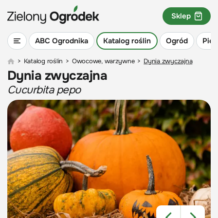
Sklep
ABC Ogrodnika
Katalog roślin
Ogród
Piel
>
Katalog roślin
>
Owocowe, warzywne
>
Dynia zwyczajna
Dynia zwyczajna
Cucurbita pepo