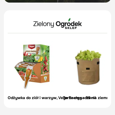
Odżywka do ziół i warzyw, Vege Energy - 35 ml
Torba do sadzenia ziemniakó