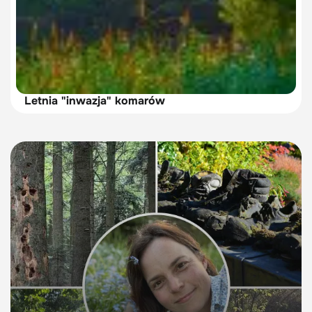
Letnia "inwazja" komarów