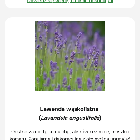
Dowiedz się więcej o mircie pospolitym
Lawenda wąskolistna
(
Lavandula angustifolia
)
Odstrasza nie tylko muchy, ale również mole, muszki i
komary. Popularne i dekoracyjne zioło można uprawiać