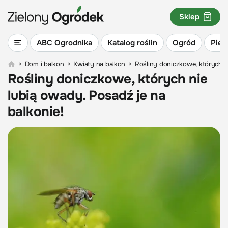
Sklep
ABC Ogrodnika
Katalog roślin
Ogród
Piel
>
Dom i balkon
>
Kwiaty na balkon
>
Rośliny doniczkowe, których ni
Rośliny doniczkowe, których nie
lubią owady. Posadź je na
balkonie!