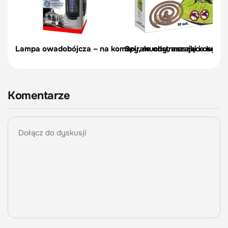
Lampa owadobójcza – na komary, muchy, meszki i osy – 
Spirale odstraszające komary
Komentarze