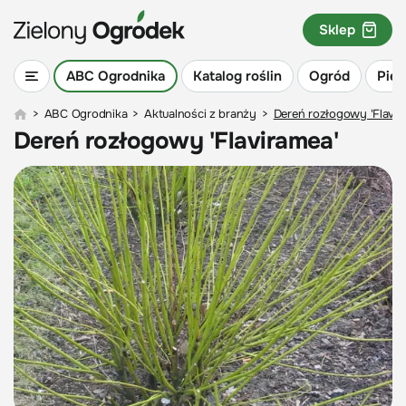
Sklep
ABC Ogrodnika
Katalog roślin
Ogród
Piel
>
ABC Ogrodnika
>
Aktualności z branży
>
Dereń rozłogowy 'Flavir
Dereń rozłogowy 'Flaviramea'