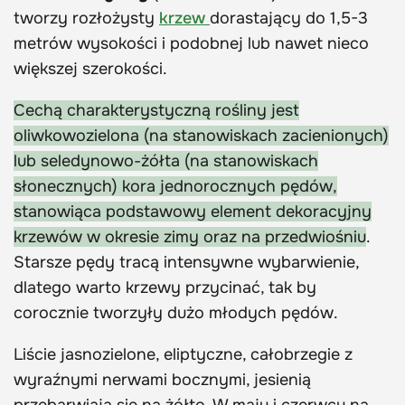
tworzy rozłożysty
krzew
dorastający do 1,5-3
metrów wysokości i podobnej lub nawet nieco
większej szerokości.
Cechą charakterystyczną rośliny jest
oliwkowozielona (na stanowiskach zacienionych)
lub seledynowo-żółta (na stanowiskach
słonecznych) kora jednorocznych pędów,
stanowiąca podstawowy element dekoracyjny
krzewów w okresie zimy oraz na przedwiośniu
.
Starsze pędy tracą intensywne wybarwienie,
dlatego warto krzewy przycinać, tak by
corocznie tworzyły dużo młodych pędów.
Liście jasnozielone, eliptyczne, całobrzegie z
wyraźnymi nerwami bocznymi, jesienią
przebarwiają się na żółto. W maju i czerwcu na