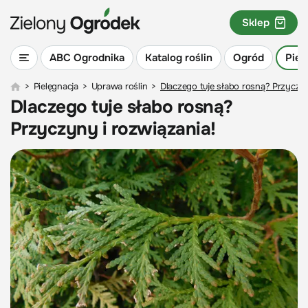
Sklep
ABC Ogrodnika
Katalog roślin
Ogród
Piel
>
Pielęgnacja
>
Uprawa roślin
>
Dlaczego tuje słabo rosną? Przyczyn
Dlaczego tuje słabo rosną?
Przyczyny i rozwiązania!