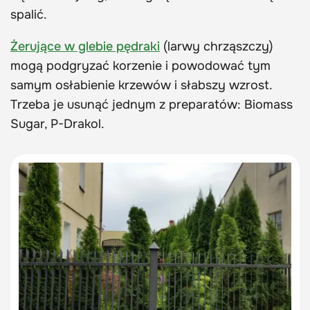
spalić.
Żerujące w glebie pędraki
(larwy chrząszczy)
mogą podgryzać korzenie i powodować tym
samym osłabienie krzewów i słabszy wzrost.
Trzeba je usunąć jednym z preparatów: Biomass
Sugar, P-Drakol.