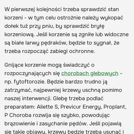
W pierwszej kolejności trzeba sprawdzić stan
korzeni - w tym celu ostrożnie należy wykopać
dołek tuż przy pniu, by sprawdzić bryłę
korzeniową. Jeśli korzenie są zgniłe lub widoczne
są białe larwy pędraków, będzie to sygnał, że
trzeba rozpocząć zabiegi ochronne.
Gnijące korzenie mogą świadczyć o
rozpoczynających się
chorobach glebowych
-
np. fytoftorozie. Będzie bardzo trudno ją
zatrzymać, najpewniej krzewy uschną pomimo
naszej interwencji. Glebę trzeba podlać
preparatem: Aliette S, Previcur Energy, Proplant,
P Choroba rozwija się szybko, powodując
brązowienie i zasychanie pędów. Jeśli pojawią
się takie objawy, krzewy będzie trzeba usunąć i