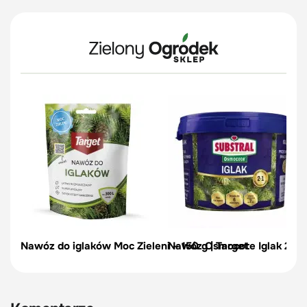
Nawóz do iglaków Moc Zieleni – 150 g | Target
Nawóz Osmocote Iglak 2w1, 