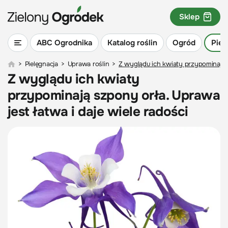
Sklep
ABC Ogrodnika
Katalog roślin
Ogród
Piel
>
Pielęgnacja
>
Uprawa roślin
>
Z wyglądu ich kwiaty przypominają s
Z wyglądu ich kwiaty
przypominają szpony orła. Uprawa
jest łatwa i daje wiele radości