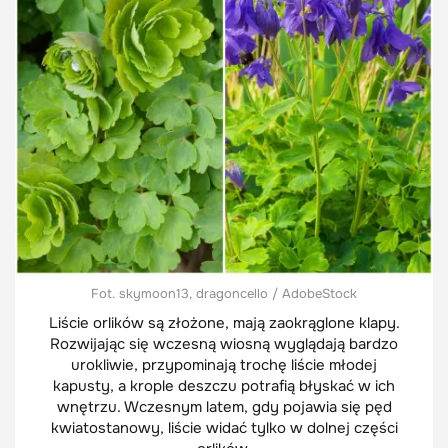
Fot. skymoon13, dragoncello / AdobeStock
Liście orlików są złożone, mają zaokrąglone klapy.
Rozwijając się wczesną wiosną wyglądają bardzo
urokliwie, przypominają trochę liście młodej
kapusty, a krople deszczu potrafią błyskać w ich
wnętrzu. Wczesnym latem, gdy pojawia się pęd
kwiatostanowy, liście widać tylko w dolnej części