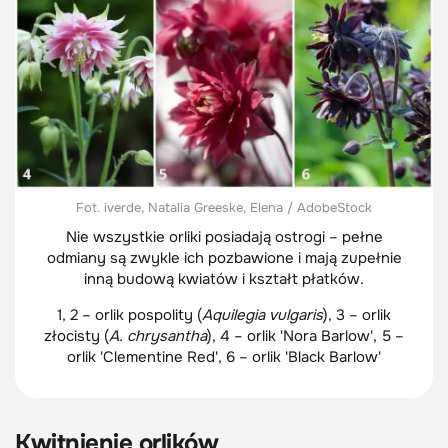
Fot. iverde, Natalia Greeske, Elena / AdobeStock
Nie wszystkie orliki posiadają ostrogi – pełne
odmiany są zwykle ich pozbawione i mają zupełnie
inną budową kwiatów i kształt płatków.
1, 2 – orlik pospolity (
Aquilegia vulgaris
), 3 – orlik
złocisty (
A. chrysantha
), 4 – orlik 'Nora Barlow', 5 –
orlik 'Clementine Red', 6 – orlik 'Black Barlow'
Kwitnienie orlików