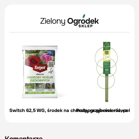
Switch 62,5 WG, środek na choroby grzybowe róż, pelargon
Podpora pierścieniowa do r