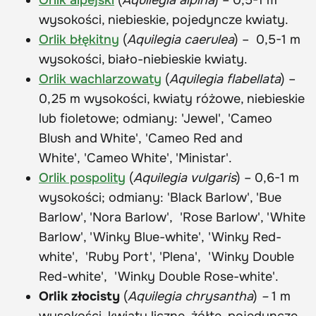
wysokości, niebieskie, pojedyncze kwiaty.
Orlik błękitny
(
Aquilegia caerulea
) – 0,5-1 m
wysokości, biało-niebieskie kwiaty.
Orlik wachlarzowaty
(
Aquilegia flabellata
) –
0,25 m wysokości, kwiaty różowe, niebieskie
lub fioletowe; odmiany: 'Jewel', 'Cameo
Blush and White', 'Cameo Red and
White', 'Cameo White', 'Ministar'.
Orlik pospolity
(
Aquilegia vulgaris
) – 0,6-1 m
wysokości; odmiany: 'Black Barlow', 'Bue
Barlow', 'Nora Barlow', 'Rose Barlow', 'White
Barlow', 'Winky Blue-white', 'Winky Red-
white', 'Ruby Port', 'Plena',
'Winky Double
Red-white',
'Winky Double Rose-white'.
Orlik złocisty
(
Aquilegia
chrysantha
)
–
1 m
wysokości, kwiaty liczne, żółte, pojedyncze.