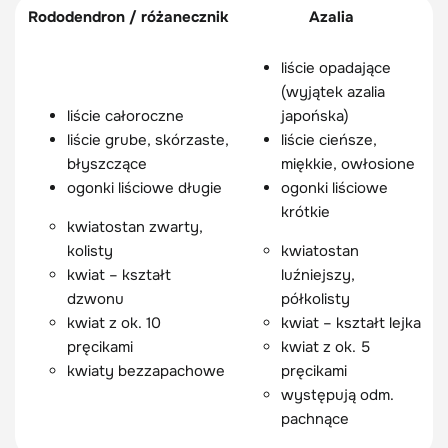
Rododendron / różanecznik
Azalia
liście opadające
(wyjątek azalia
liście całoroczne
japońska)
liście grube, skórzaste,
liście cieńsze,
błyszczące
miękkie, owłosione
ogonki liściowe długie
ogonki liściowe
krótkie
kwiatostan zwarty,
kolisty
kwiatostan
kwiat – kształt
luźniejszy,
dzwonu
półkolisty
kwiat z ok. 10
kwiat – kształt lejka
pręcikami
kwiat z ok. 5
kwiaty bezzapachowe
pręcikami
występują odm.
pachnące