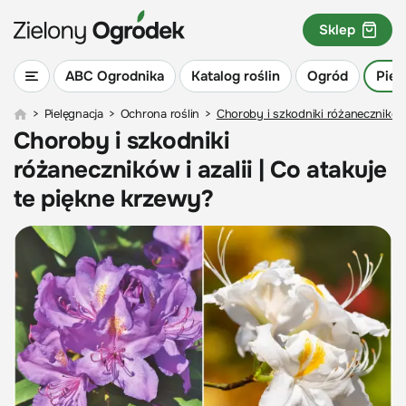
Sklep
ABC Ogrodnika
Katalog roślin
Ogród
Piel
>
Pielęgnacja
>
Ochrona roślin
>
Choroby i szkodniki różaneczników i
Choroby i szkodniki
różaneczników i azalii | Co atakuje
te piękne krzewy?