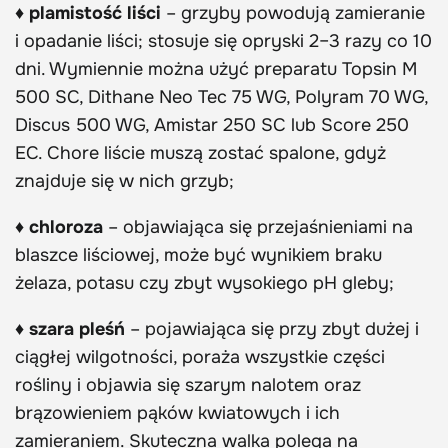
♦ plamistość liści
– grzyby powodują zamieranie
i opadanie liści; stosuje się opryski 2–3 razy co 10
dni. Wymiennie można użyć preparatu Topsin M
500 SC, Dithane Neo Tec 75 WG, Polyram 70 WG,
Discus 500 WG, Amistar 250 SC lub Score 250
EC. Chore liście muszą zostać spalone, gdyż
znajduje się w nich grzyb;
♦ chloroza
– objawiająca się przejaśnieniami na
blaszce liściowej, może być wynikiem braku
żelaza, potasu czy zbyt wysokiego pH gleby;
♦ szara pleśń
– pojawiająca się przy zbyt dużej i
ciągłej wilgotności, poraża wszystkie części
rośliny i objawia się szarym nalotem oraz
brązowieniem pąków kwiatowych i ich
zamieraniem. Skuteczna walka polega na