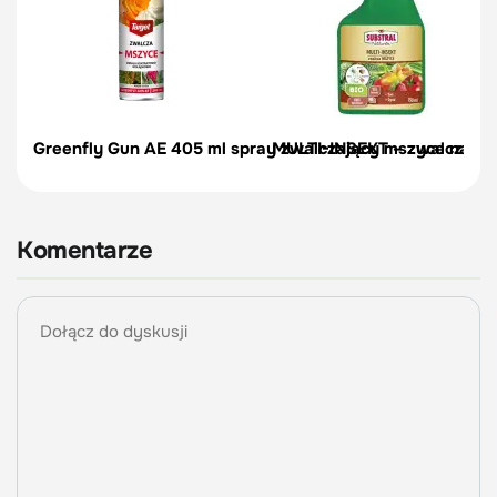
Greenfly Gun AE 405 ml spray zwalczający mszyce na róż
MULTI-INSEKT – zwalcza msz
Komentarze