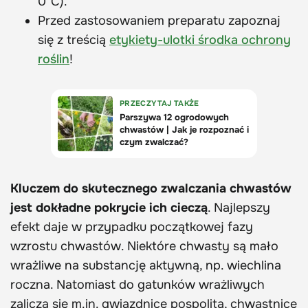
0°C).
Przed zastosowaniem preparatu zapoznaj
się z treścią
etykiety-ulotki środka ochrony
roślin
!
Kluczem do skutecznego zwalczania chwastów
jest dokładne pokrycie ich cieczą
. Najlepszy
efekt daje w przypadku początkowej fazy
wzrostu chwastów. Niektóre chwasty są mało
wrażliwe na substancję aktywną, np. wiechlina
roczna. Natomiast do gatunków wrażliwych
zalicza się m.in. gwiazdnicę pospolitą, chwastnicę