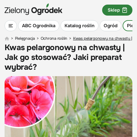
Sklep
ABC Ogrodnika
Katalog roślin
Ogród
Piel
>
Pielęgnacja
>
Ochrona roślin
>
Kwas pelargonowy na chwasty | Ja
Kwas pelargonowy na chwasty |
Jak go stosować? Jaki preparat
wybrać?