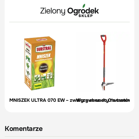
MNISZEK ULTRA 070 EW – zwalcza chwasty na trawniku – 
Wyrywacz do Chwastów | W
Komentarze