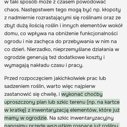
w taki sposób może z czasem powodować
chaos. Następstwem tego mogą być np. kłopoty
z nadmiernie rozrastającymi się roślinami oraz ze
zbyt dużą ilością roślin i innych elementów wokół
domu, co wpływa na obniżenie funkcjonalności
ogrodu i nie zachęca do przebywania w nim na
co dzień. Nierzadko, nieprzemyślane działania w
ogrodzie generują też dodatkowe koszty i
wymagają nakładu czasu i pracy.
Przed rozpoczęciem jakichkolwiek prac lub
sadzeniem roślin, warto więc najpierw
zastanowić się chwilę, i
wykonać choćby
uproszczony plan lub szkic terenu (np. na kartce
w kratkę) z inwentaryzacją elementów, które już
mamy w ogrodzie
. Na szkic inwentaryzacyjny
nanosimy przede wszystkim rosnące już rośliny,