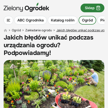
Sklep
ABC Ogrodnika
Katalog roślin
Ogród
Piel
>
Ogród
>
Zakładanie ogrodu
>
Jakich błędów unikać podczas urz
Jakich błędów unikać podczas
urządzania ogrodu?
Podpowiadamy!