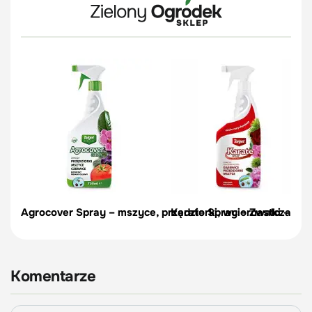
Agrocover Spray – mszyce, przędziorki, wciornastki – 750
Karate Spray – Zwalcza szk
Komentarze