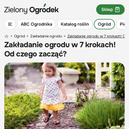
Sklep
ABC Ogrodnika
Katalog roślin
Ogród
Piel
>
Ogród
>
Zakładanie ogrodu
>
Zakładanie ogrodu w 7 krokach! Od
Zakładanie ogrodu w 7 krokach!
Od czego zacząć?