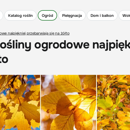
Katalog roślin
Ogród
Pielęgnacja
Dom i balkon
Wok
dowe najpiękniej przebarwiają się na żółto
 rośliny ogrodowe najpięk
to