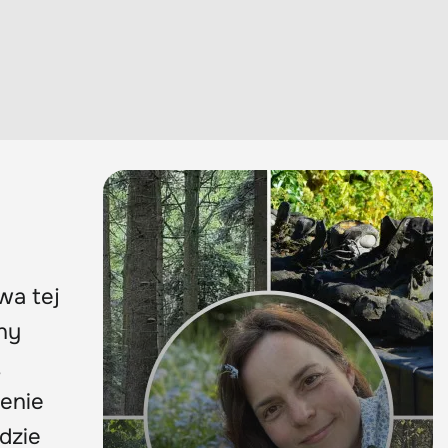
owa tej
zny
,
zenie
dzie