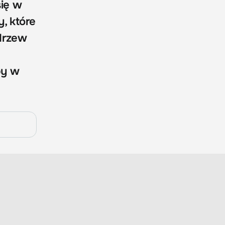
się w
y, które
odrzew
by w