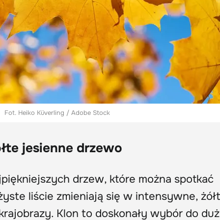
Fot. Heiko Küverling / Adobe Stock
łte jesienne drzewo
jpiękniejszych drzew, które można spotkać
żyste liście zmieniają się w intensywne, żół
 krajobrazy. Klon to doskonały wybór do du