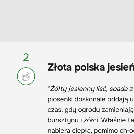
2
Złota polska jesi
"
Żółty jesienny liść, spada 
piosenki doskonale oddają ur
czas, gdy ogrody zamieniają
bursztynu i żółci. Właśnie t
nabiera ciepła, pomimo chło