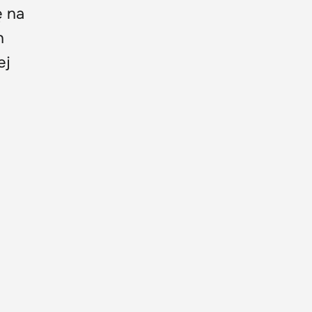
ę na
h
ej