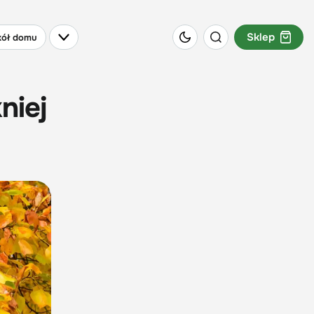
Sklep
ół domu
niej