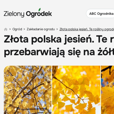
ABC Ogrodnika
>
Ogród
>
Zakładanie ogrodu
>
Złota polska jesień. Te rośliny ogro
Złota polska jesień. Te
przebarwiają się na żół