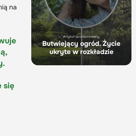
nią na
Artykuł sponsorowany
wuje
Butwiejący ogród. Życie
ą,
ukryte w rozkładzie
y.
 się