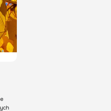
te
żych