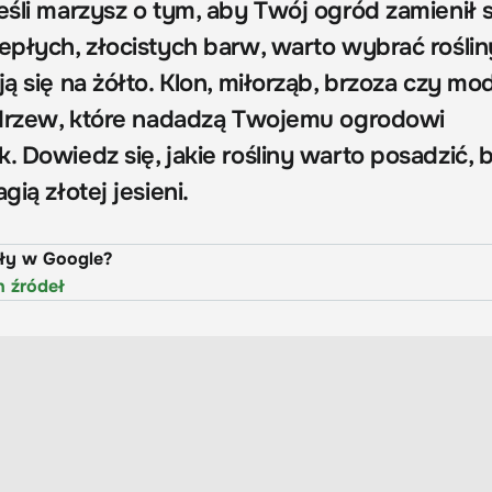
eśli marzysz o tym, aby Twój ogród zamienił 
epłych, złocistych barw, warto wybrać roślin
ją się na żółto. Klon, miłorząb, brzoza czy m
z drzew, które nadadzą Twojemu ogrodowi
. Dowiedz się, jakie rośliny warto posadzić, 
gią złotej jesieni.
uły w Google?
h źródeł