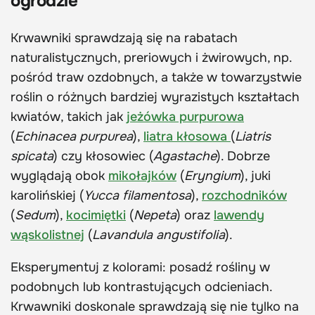
ogrodzie
Krwawniki sprawdzają się na rabatach
naturalistycznych, preriowych i żwirowych, np.
pośród traw ozdobnych, a także w towarzystwie
roślin o różnych bardziej wyrazistych kształtach
kwiatów, takich jak
jeżówka purpurowa
(
Echinacea purpurea
),
liatra kłosowa
(
Liatris
spicata
) czy kłosowiec (
Agastache
). Dobrze
wyglądają obok
mikołajków
(
Eryngium
), juki
karolińskiej (
Yucca filamentosa
),
rozchodników
(
Sedum
),
kocimiętki
(
Nepeta
) oraz
lawendy
wąskolistnej
(
Lavandula angustifolia
).
Eksperymentuj z kolorami: posadź rośliny w
podobnych lub kontrastujących odcieniach.
Krwawniki doskonale sprawdzają się nie tylko na