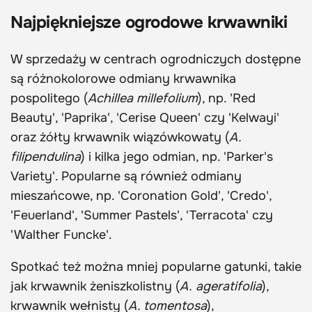
Najpiękniejsze ogrodowe krwawniki
W sprzedaży w centrach ogrodniczych dostępne
są różnokolorowe odmiany krwawnika
pospolitego (
Achillea millefolium
), np. 'Red
Beauty', 'Paprika', 'Cerise Queen' czy 'Kelwayi'
oraz żółty krwawnik wiązówkowaty (
A.
filipendulina
) i kilka jego odmian, np. 'Parker's
Variety'. Popularne są również odmiany
mieszańcowe, np. 'Coronation Gold', 'Credo',
'Feuerland', 'Summer Pastels', 'Terracota' czy
'Walther Funcke'.
Spotkać też można mniej popularne gatunki, takie
jak krwawnik żeniszkolistny (
A.
ageratifolia
),
krwawnik wełnisty (
A. tomentosa
),