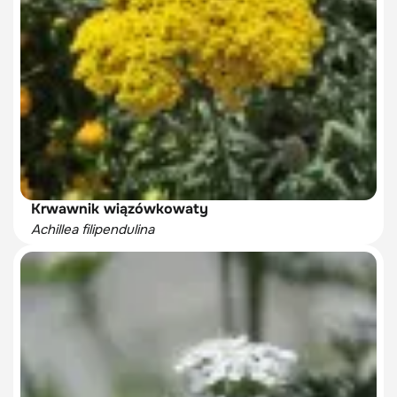
Krwawnik wiązówkowaty
Achillea filipendulina