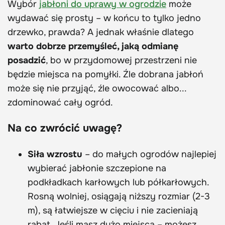
Wybór
jabłoni do uprawy w ogrodzie
może
wydawać się prosty – w końcu to tylko jedno
drzewko, prawda? A jednak właśnie dlatego
warto dobrze przemyśleć, jaką odmianę
posadzić
, bo w przydomowej przestrzeni nie
będzie miejsca na pomyłki. Źle dobrana jabłoń
może się nie przyjąć, źle owocować albo...
zdominować cały ogród.
Na co zwrócić uwagę?
Siła wzrostu
– do małych ogrodów najlepiej
wybierać jabłonie szczepione na
podkładkach karłowych lub półkarłowych.
Rosną wolniej, osiągają niższy rozmiar (2-3
m), są łatwiejsze w cięciu i nie zacieniają
rabat. Jeśli masz dużo miejsca – możesz