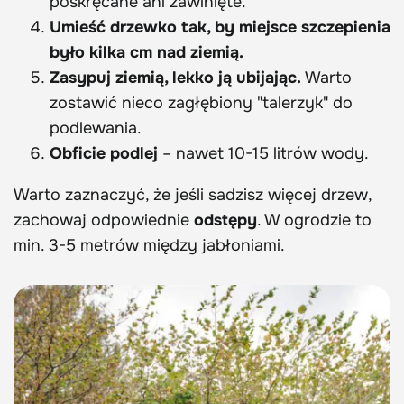
poskręcane ani zawinięte.
Umieść drzewko tak, by miejsce szczepienia
było kilka cm nad ziemią.
Zasypuj ziemią, lekko ją ubijając.
Warto
zostawić nieco zagłębiony "talerzyk" do
podlewania.
Obficie podlej
– nawet 10-15 litrów wody.
Warto zaznaczyć, że jeśli sadzisz więcej drzew,
zachowaj odpowiednie
odstępy
. W ogrodzie to
min. 3-5 metrów między jabłoniami.