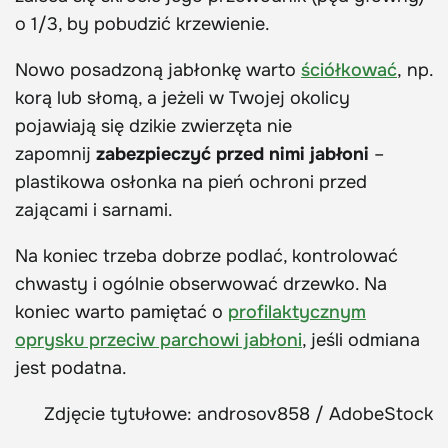
o 1/3, by pobudzić krzewienie.
Nowo posadzoną jabłonkę warto
ściółkować
, np.
korą lub słomą, a jeżeli w Twojej okolicy
pojawiają się dzikie zwierzęta nie
zapomnij
zabezpieczyć przed nimi jabłoni
–
plastikowa osłonka na pień ochroni przed
zającami i sarnami.
Na koniec trzeba dobrze podlać, kontrolować
chwasty i ogólnie obserwować drzewko. Na
koniec warto pamiętać o
profilaktycznym
oprysku przeciw parchowi jabłoni
, jeśli odmiana
jest podatna.
Zdjęcie tytułowe: androsov858 / AdobeStock