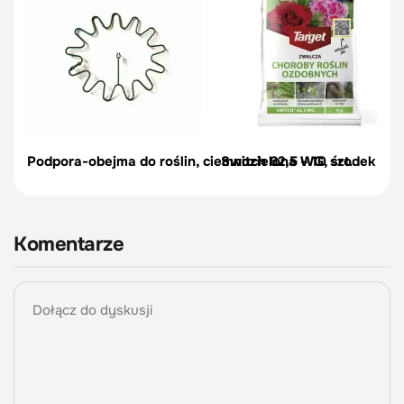
Podpora-obejma do roślin, ciemnozielona – 10 szt.
Switch 62,5 WG, środek na c
Komentarze