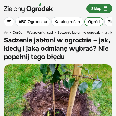
Sklep
ABC Ogrodnika
Katalog roślin
Ogród
Piel
>
Ogród
>
Warzywnik i sad
>
Sadzenie jabłoni w ogrodzie – jak, ki
Sadzenie jabłoni w ogrodzie – jak,
kiedy i jaką odmianę wybrać? Nie
popełnij tego błędu