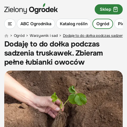
Sklep
ABC Ogrodnika
Katalog roślin
Ogród
Piel
>
Ogród
>
Warzywnik i sad
>
Dodaję to do dołka podczas sadzenia
Dodaję to do dołka podczas
sadzenia truskawek. Zbieram
pełne łubianki owoców