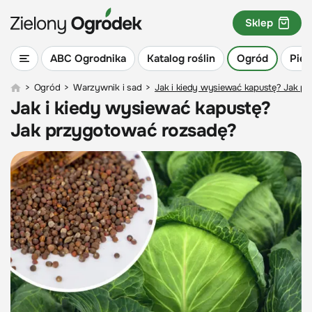
Sklep
ABC Ogrodnika
Katalog roślin
Ogród
Piel
>
Ogród
>
Warzywnik i sad
>
Jak i kiedy wysiewać kapustę? Jak p
Jak i kiedy wysiewać kapustę?
Jak przygotować rozsadę?