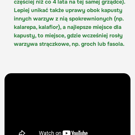
częściej niż co 4 lata na tej samej grządce).
Lepiej unikać także uprawy obok kapusty
innych warzyw z nią spokrewnionych (np.
kalarepa, kalafior), a najlepsze miejsce dla
kapusty, to miejsce, gdzie wcześniej rosły
warzywa strączkowe, np. groch lub fasola.