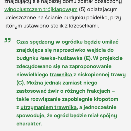
znajdujący się najbliżej domu został obsadzony
winobluszczem trójklapowym
(5) oplatającym
umieszczone na ścianie budynku poidełko, przy
którym ustawiono stolik z krzesełkami.
Czas spędzony w ogródku będzie umilać
znajdująca się naprzeciwko wejścia do
budynku ławka-huśtawka (E). W projekcie
zdecydowano się na zaproponowanie
niewielkiego
trawnika
z niskopiennej trawy
(C). Można jednak zamiast niego
zastosować żwir o różnych frakcjach –
takie rozwiązanie zapobiegnie kłopotom
z
utrzymaniem trawnika
, a jednocześnie
spowoduje, że ogród będzie miał spójny
charakter.