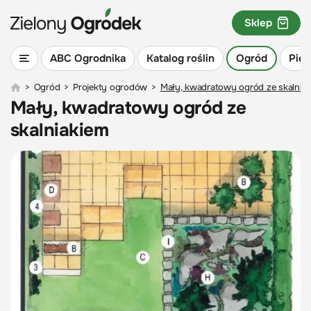
Sklep
ABC Ogrodnika
Katalog roślin
Ogród
Piel
>
Ogród
>
Projekty ogrodów
>
Mały, kwadratowy ogród ze skalnia
Mały, kwadratowy ogród ze
skalniakiem