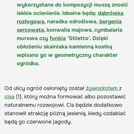
wykorzystane do kompozycji muszą znosić
lekkie ocienienie. Idealne będą:
dąbrówka
rozłogowa
, naradka odroślowa,
bergenia
sercowata
, konwalia majowa, cymbalaria
murowa czy
funkia
‘Stiletto’. Dzięki
obłożeniu
skalniaka
kamienną kostką
wpisano go w geometryczny charakter
ogródka.
Od ulicy ogród osłonięty został
żywopłotem
z
cisa
(1), który można formować albo pozostawić
naturalnemu rozwojowi. Cis będzie dodatkowo
stanowił atrakcję późną jesienią, kiedy ozdabiać
będą go czerwone jagody.