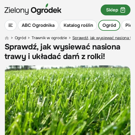
Sklep
ABC Ogrodnika
Katalog roślin
Ogród
Piel
>
Ogród
>
Trawnik w ogrodzie
>
Sprawdź, jak wysiewać nasiona traw
Sprawdź, jak wysiewać nasiona
trawy i układać darń z rolki!