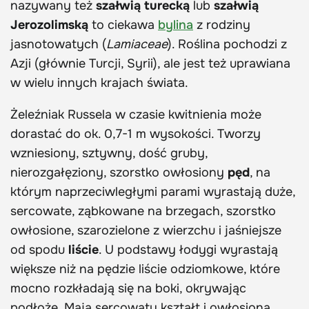
nazywany też
szałwią turecką
lub
szałwią
Jerozolimską
to ciekawa
bylina
z rodziny
jasnotowatych (
Lamiaceae
). Roślina pochodzi z
Azji (głównie Turcji, Syrii), ale jest też uprawiana
w wielu innych krajach świata.
Żeleźniak Russela w czasie kwitnienia może
dorastać do ok. 0,7-1 m wysokości. Tworzy
wzniesiony, sztywny, dość gruby,
nierozgałęziony, szorstko owłosiony
pęd
, na
którym naprzeciwległymi parami wyrastają duże,
sercowate, ząbkowane na brzegach, szorstko
owłosione, szarozielone z wierzchu i jaśniejsze
od spodu
liście
. U podstawy łodygi wyrastają
większe niż na pędzie liście odziomkowe, które
mocno rozkładają się na boki, okrywając
podłoże. Mają sercowaty kształt i owłosioną,