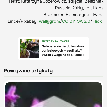
Tekst: Katarzyna Józefowicz, zdjęcia: Żeleźniak
Russela, żółty, fot. Hans
Braxmeier, Elsemargriet, Hans
Linde/Pixabay,
wallygrom
/
CC BY-SA 2.0
/
Flickr
Powiązane artykuły