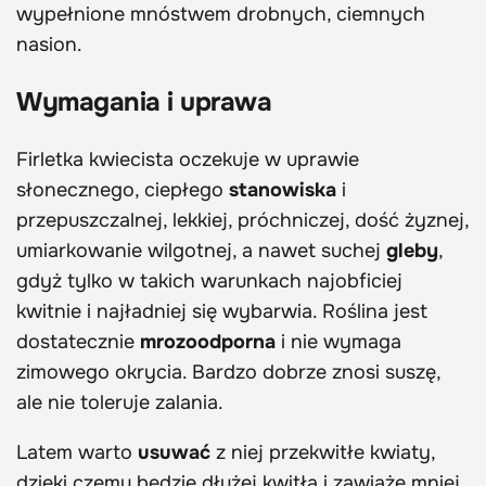
wypełnione mnóstwem drobnych, ciemnych
nasion.
Wymagania i uprawa
Firletka kwiecista oczekuje w uprawie
słonecznego, ciepłego
stanowiska
i
przepuszczalnej, lekkiej, próchniczej, dość żyznej,
umiarkowanie wilgotnej, a nawet suchej
gleby
,
gdyż tylko w takich warunkach najobficiej
kwitnie i najładniej się wybarwia. Roślina jest
dostatecznie
mrozoodporna
i nie wymaga
zimowego okrycia. Bardzo dobrze znosi suszę,
ale nie toleruje zalania.
Latem warto
usuwać
z niej przekwitłe kwiaty,
dzięki czemu będzie dłużej kwitła i zawiąże mniej