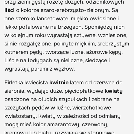
przy ziemi gęstą rozetę dużych, odziomkowych
liści
o kolorze szaro-srebrzysto-zielonym. Są
one szeroko lancetowate, miękko owłosione i
lekko pofalowane na brzegach. Spomiędzy nich
w kolejnym roku wyrastają sztywne, wzniesione,
silnie rozgałęzione, pokryte miękkim, srebrzystym
kutnerem pędy, tworzące luźne, ażurowe kępy.
Liście na łodygach są nieliczne, siedzące i
wyrastają parami z węzłów.
Firletka kwiecista
kwitnie
latem od czerwca do
sierpnia, wydając duże, pięciopłatkowe
kwiaty
osadzone na długich szypułkach i zebrane na
szczytach pędów w luźne, wierzchotkowe
kwiatostany. Kwiaty w zależności od odmiany
mogą mieć kolor amarantowy, czerwony,
kremowy lub biały i rozwijają się stopniowo