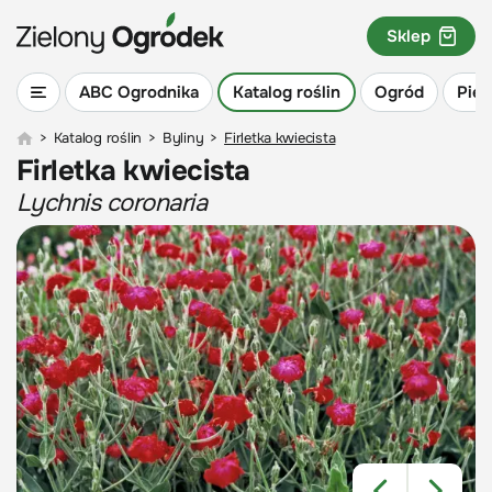
Sklep
ABC Ogrodnika
Katalog roślin
Ogród
Piel
>
Katalog roślin
>
Byliny
>
Firletka kwiecista
Firletka kwiecista
Lychnis coronaria