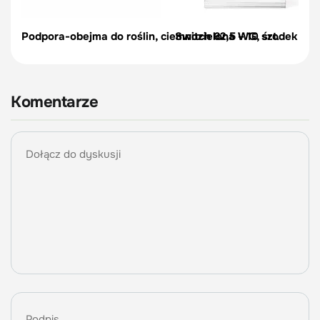
Podpora-obejma do roślin, ciemnozielona – 10 szt.
Switch 62,5 WG, środek na c
Komentarze