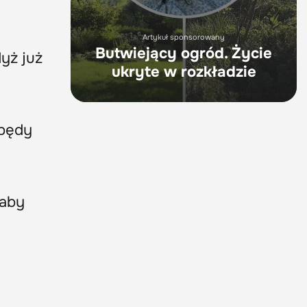
Artykuł sponsorowany
Butwiejący ogród. Życie
yż już
ukryte w rozkładzie
 pędy
m
 aby