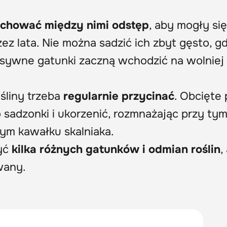
chować między nimi odstęp
, aby mogły się
ez lata. Nie można sadzić ich zbyt gęsto, gd
nsywne gatunki zaczną wchodzić na wolniej
ośliny trzeba
regularnie przycinać
. Obcięte
sadzonki i ukorzenić, rozmnażając przy ty
nnym kawałku skalniaka.
być
kilka różnych gatunków i odmian roślin
,
wany.