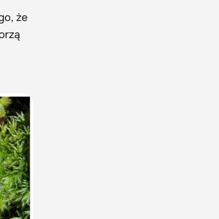
go, że
orzą