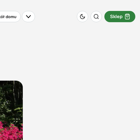
Sklep
ół domu