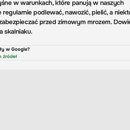
yśne w warunkach, które panują w naszych
 regularnie podlewać, nawozić, pielić, a niekt
zabezpieczać przed zimowym mrozem. Dowie
a skalniaku.
uły w Google?
h źródeł