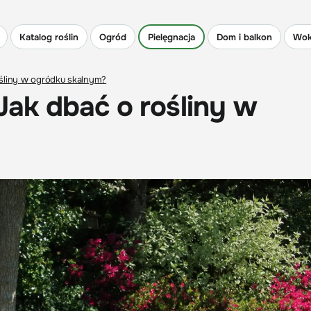
Katalog roślin
Ogród
Pielęgnacja
Dom i balkon
Wok
rośliny w ogródku skalnym?
 Jak dbać o rośliny w