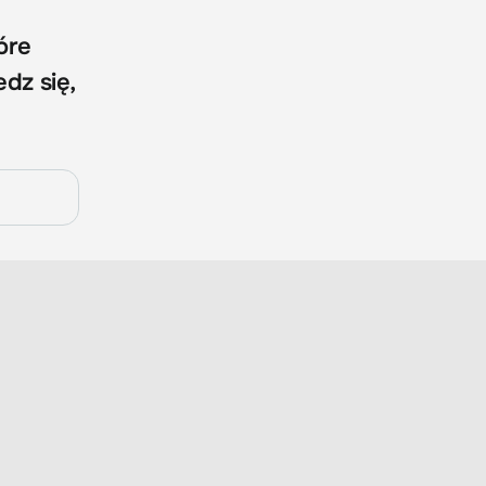
óre
dz się,