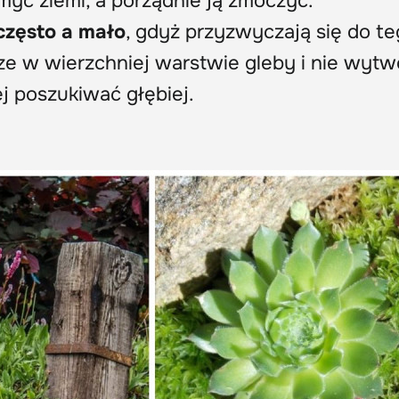
yć ziemi, a porządnie ją zmoczyć.
często a mało
, gdyż przyzwyczają się do te
ze w wierzchniej warstwie gleby i nie wytw
ej poszukiwać głębiej.