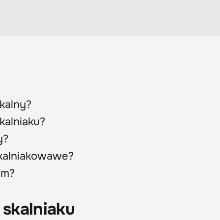
kalny?
kalniaku?
y?
skalniakowawe?
em?
 skalniaku