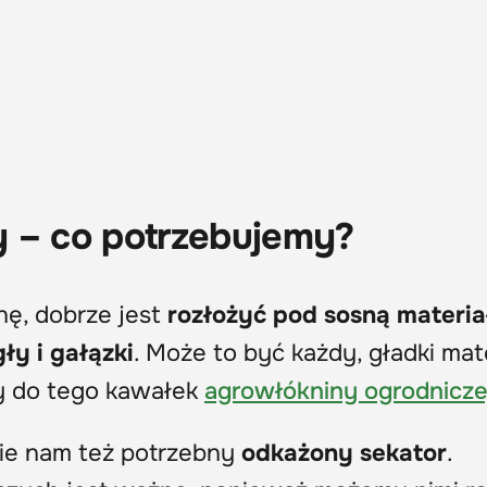
y – co potrzebujemy?
nę, dobrze jest
rozłożyć pod sosną materia
ły i gałązki
. Może to być każdy, gładki mate
y do tego kawałek
agrowłókniny ogrodnicze
ie nam też potrzebny
odkażony sekator
.