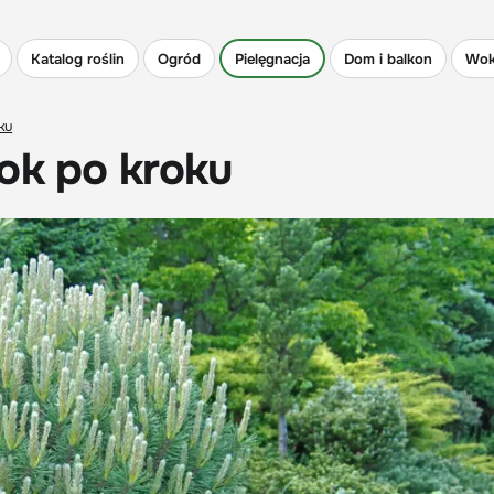
Katalog roślin
Ogród
Pielęgnacja
Dom i balkon
Wok
ku
ok po kroku