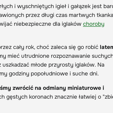
ych i wyschniętych igieł i gałązek jest ba
awionych przez długi czas martwych tkank
zwijać niebezpieczne dla iglaków
choroby
ez cały rok, choć zaleca się go robić
latem
my mieć utrudnione rozpoznawanie suchych
z uszkadzać młode przyrosty iglaków. Na
my godziny popołudniowe i suche dni.
śmy zwrócić na odmiany miniaturowe i
ch gęstych koronach znacznie łatwiej o "zbi