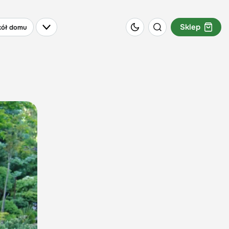
Sklep
ół domu