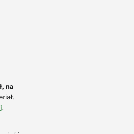
ł, na
riał.
j
.