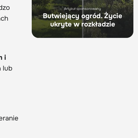
rdzo
Artykuł sponsorowany
Butwiejący ogród. Życie
ach
ukryte w rozkładzie
 i
 lub
eranie