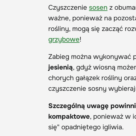
Czyszczenie
sosen
z obumarł
ważne, ponieważ na pozost
rośliny, mogą się zacząć ro
grzybowe
!
Zabieg można wykonywać prz
jesienią
, gdyż wiosną może
chorych gałązek rośliny ora
czyszczenie sosny wybieraj
Szczególną uwagę powinni
kompaktowe
, ponieważ w i
się" opadniętego igliwia.