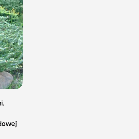
i.
rdowej