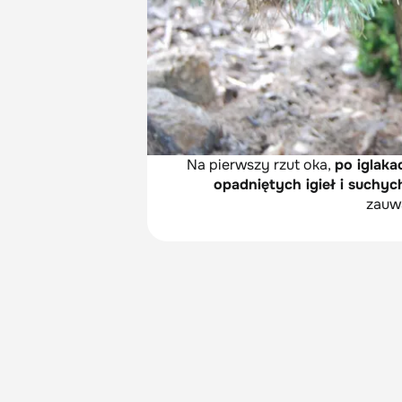
Na pierwszy rzut oka,
po iglaka
opadniętych igieł i suchyc
zauw