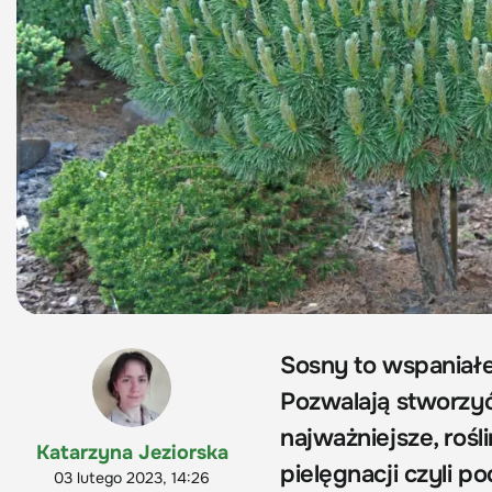
Sosny to wspaniałe 
Pozwalają stworzyć 
najważniejsze, roś
Katarzyna Jeziorska
pielęgnacji czyli p
03 lutego 2023, 14:26