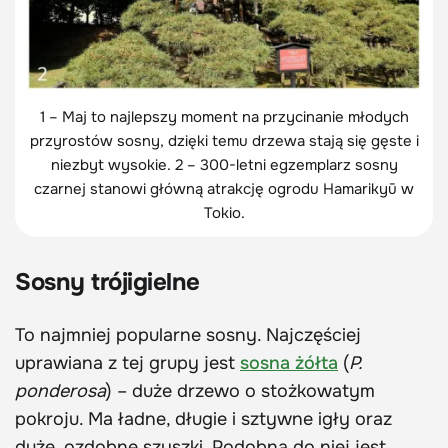
1 – Maj to najlepszy moment na przycinanie młodych
przyrostów sosny, dzięki temu drzewa stają się gęste i
niezbyt wysokie. 2 – 300-letni egzemplarz sosny
czarnej stanowi główną atrakcję ogrodu Hamarikyū w
Tokio.
Sosny trójigielne
To najmniej popularne sosny. Najczęściej
uprawiana z tej grupy jest
sosna żółta
(
P.
ponderosa
) – duże drzewo o stożkowatym
pokroju. Ma ładne, długie i sztywne igły oraz
duże, ozdobne szyszki. Podobna do niej jest