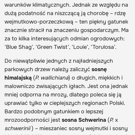
warunków klimatycznych. Jednak ze względu na
dużą podatność na niszczącą ją chorobę – rdzę
wejmutkowo-porzeczkową – ten piękny gatunek
znacznie stracił na znaczeniu gospodarczym. Ma
za to kilka interesujących odmian ogrodowych:
‘Blue Shag’, ‘Green Twist’, ‘Louie’, ‘Torulosa’.
Do niewątpliwie jednych z najładniejszych
parkowych drzew należy zaliczyć
sosnę
himalajską
(
P. wallichiana
) o długich, miękkich i
malowniczo zwisających igłach. Jest ona jednak
mniej odporna na mrozy, dlatego poleca się ją
uprawiać tylko w cieplejszych regionach Polski.
Bardzo podobnym gatunkiem o lepszej
mrozoodporności jest
sosna Schwerina
(
P.
x
schwerinii
) – mieszaniec sosny wejmutki i sosny