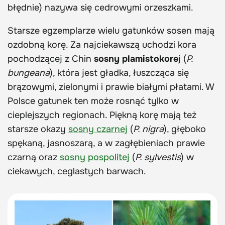
błędnie) nazywa się cedrowymi orzeszkami.
Starsze egzemplarze wielu gatunków sosen mają
ozdobną korę. Za najciekawszą uchodzi kora
pochodzącej z Chin
sosny plamistokore
j (
P.
bungeana
), która jest gładka, łuszcząca się
brązowymi, zielonymi i prawie białymi płatami. W
Polsce gatunek ten może rosnąć tylko w
cieplejszych regionach. Piękną korę mają też
starsze okazy
sosny czarnej
(
P. nigra
), głęboko
spękaną, jasnoszarą, a w zagłębieniach prawie
czarną oraz
sosny pospolitej
(
P. sylvestis
) w
ciekawych, ceglastych barwach.