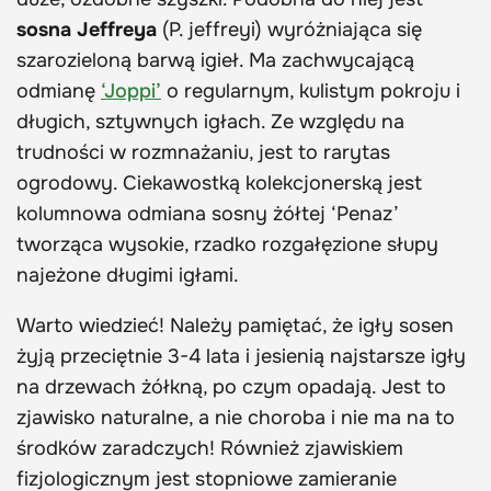
sosna Jeffreya
(P. jeffreyi) wyróżniająca się
szarozieloną barwą igieł. Ma zachwycającą
odmianę
‘Joppi’
o regularnym, kulistym pokroju i
długich, sztywnych igłach. Ze względu na
trudności w rozmnażaniu, jest to rarytas
ogrodowy. Ciekawostką kolekcjonerską jest
kolumnowa odmiana sosny żółtej ‘Penaz’
tworząca wysokie, rzadko rozgałęzione słupy
najeżone długimi igłami.
Warto wiedzieć! Należy pamiętać, że igły sosen
żyją przeciętnie 3-4 lata i jesienią najstarsze igły
na drzewach żółkną, po czym opadają. Jest to
zjawisko naturalne, a nie choroba i nie ma na to
środków zaradczych! Również zjawiskiem
fizjologicznym jest stopniowe zamieranie