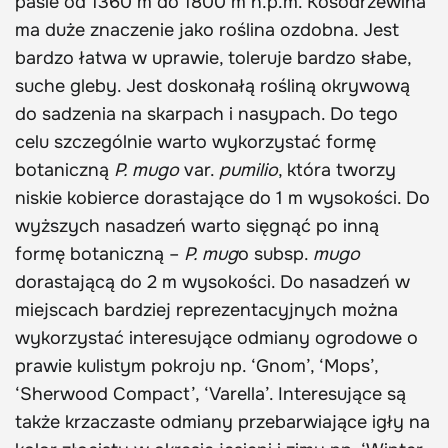
pasie od 1360 m do 1800 m n.p.m. Kosodrzewina
ma duże znaczenie jako roślina ozdobna. Jest
bardzo łatwa w uprawie, toleruje bardzo słabe,
suche gleby. Jest doskonałą rośliną okrywową
do sadzenia na skarpach i nasypach. Do tego
celu szczególnie warto wykorzystać formę
botaniczną
P. mugo
var.
pumilio
, która tworzy
niskie kobierce dorastające do 1 m wysokości. Do
wyższych nasadzeń warto sięgnąć po inną
formę botaniczną –
P. mug
o subsp.
mugo
dorastającą do 2 m wysokości. Do nasadzeń w
miejscach bardziej reprezentacyjnych można
wykorzystać interesujące odmiany ogrodowe o
prawie kulistym pokroju np. ‘Gnom’, ‘Mops’,
‘Sherwood Compact’, ‘Varella’. Interesujące są
także krzaczaste odmiany przebarwiające igły na