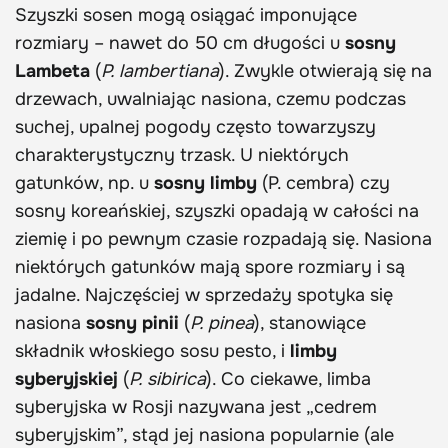
Szyszki sosen mogą osiągać imponujące
rozmiary – nawet do 50 cm długości u
sosny
Lambeta
(
P. lambertiana
). Zwykle otwierają się na
drzewach, uwalniając nasiona, czemu podczas
suchej, upalnej pogody często towarzyszy
charakterystyczny trzask. U niektórych
gatunków, np. u
sosny limby
(P. cembra) czy
sosny koreańskiej, szyszki opadają w całości na
ziemię i po pewnym czasie rozpadają się. Nasiona
niektórych gatunków mają spore rozmiary i są
jadalne. Najczęściej w sprzedaży spotyka się
nasiona
sosny pinii
(
P. pinea
), stanowiące
składnik włoskiego sosu pesto, i
limby
syberyjskiej
(
P. sibirica
). Co ciekawe, limba
syberyjska w Rosji nazywana jest „cedrem
syberyjskim”, stąd jej nasiona popularnie (ale