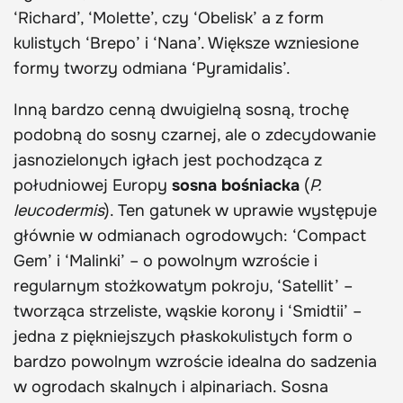
‘Richard’, ‘Molette’, czy ‘Obelisk’ a z form
kulistych ‘Brepo’ i ‘Nana’. Większe wzniesione
formy tworzy odmiana ‘Pyramidalis’.
Inną bardzo cenną dwuigielną sosną, trochę
podobną do sosny czarnej, ale o zdecydowanie
jasnozielonych igłach jest pochodząca z
południowej Europy
sosna bośniacka
(
P.
leucodermis
). Ten gatunek w uprawie występuje
głównie w odmianach ogrodowych: ‘Compact
Gem’ i ‘Malinki’ – o powolnym wzroście i
regularnym stożkowatym pokroju, ‘Satellit’ –
tworząca strzeliste, wąskie korony i ‘Smidtii’ –
jedna z piękniejszych płaskokulistych form o
bardzo powolnym wzroście idealna do sadzenia
w ogrodach skalnych i alpinariach. Sosna