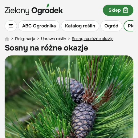
Sklep
ABC Ogrodnika
Katalog roślin
Ogród
Piel
>
Pielęgnacja
>
Uprawa roślin
>
Sosny na różne okazje
Sosny na różne okazje