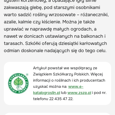
system korzeniowy, a opadające igły silnie
zakwaszają glebę, pod starszymi osobnikami
warto sadzić rośliny wrzosowate – różaneczniki,
azalie, kalmie czy kiścienie. Można je także
uprawiać w naprawdę małych ogrodach, a
nawet w donicach ustawianych na balkonach i
tarasach. Szkółki oferują dziesiątki karłowatych
odmian doskonale nadających się do tego celu.
Artykuł powstał we współpracy ze
Związkiem Szkółkarzy Polskich. Więcej
informacji o roślinach i ich producentach
uzyskać można na:
www.e-
katalogroslin.pl
lub
www.zszp.pl
i pod nr.
telefonu 22 435 47 22.