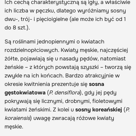
Ich cechą charakterystyczną są igły, a właściwie
ich liczba w pęczku, dlatego wyróżniamy sosny
dwu-, trój- i pięcioigielne (ale może ich być od 1
do 8 szt.).
Są roślinami jednopiennymi o kwiatach
rozdzielnopłciowych. Kwiaty męskie, najczęściej
żółte, pojawiają się u nasady pędów, natomiast
żeńskie – z których powstają szyszki – tworzą się
zwykle na ich końcach. Bardzo atrakcyjnie w
okresie kwitnienia prezentuje się
sosna
gęstokwiatowa
(
P. densiflora
), gdy jej pędy
pokrywają się licznymi, drobnymi, fioletowymi
kwiatami żeńskimi. Z kolei u
sosny koreańskiej
(
P.
koraiensis
) uwagę zwracają różowe kwiaty
męskie.