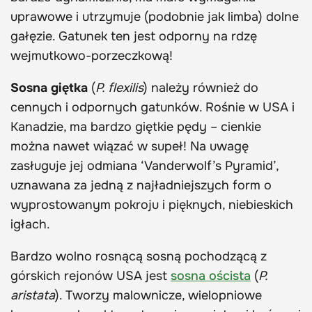
uprawowe i utrzymuje (podobnie jak limba) dolne
gałęzie. Gatunek ten jest odporny na rdzę
wejmutkowo-porzeczkową!
Sosna giętka
(
P. flexilis
) należy również do
cennych i odpornych gatunków. Rośnie w USA i
Kanadzie, ma bardzo giętkie pędy – cienkie
można nawet wiązać w supeł! Na uwagę
zasługuje jej odmiana ‘Vanderwolf’s Pyramid’,
uznawana za jedną z najładniejszych form o
wyprostowanym pokroju i pięknych, niebieskich
igłach.
Bardzo wolno rosnącą sosną pochodzącą z
górskich rejonów USA jest
sosna oścista
(
P.
aristata
). Tworzy malownicze, wielopniowe