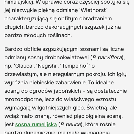
himalajskiej. W uprawie coraz częściej spotyka się
jej niezwykle piękną odmianę ‘Wiethorst’
charakteryzującą się obfitym obradzaniem
długich, bardzo dekoracyjnych szyszek już na
bardzo młodych roślinach.
Bardzo obficie szyszkującymi sosnami są liczne
odmiany sosny drobnokwiatowej (
P. parviflora
),
np. ‘Glauca’, ‘Negishi’, ‘Tempelhof’ o
drzewiastym, ale nieregularnym pokroju. Ich igły
wyróżnia niebieskie zabarwienie. To idealne
sosny do ogrodów japońskich – są dostatecznie
mrozoodporne, lecz do właściwego wzrostu
wymagają wilgotniejszych gleb. Świetną, ale
wciąż mało znaną, również pięcioigielną sosną,
jest
sosna rumelijska
(
P. peuce
), która rośnie
bardzo dynamicznie, ma małe wymagania