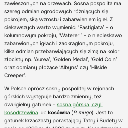
zawieszonych na drzewach. Sosna pospolita ma
szereg odmian ogrodowych różniących się
pokrojem, siłą wzrostu i zabarwieniem igieł. Z
ciekawszych warto wymienić: ‘Fastigiata’ – o
kolumnowym pokroju, ‘Watereri’ – o niebieskawo
zabarwionych igłach i zaokrąglonym pokroju,
kilka odmian przebarwiających się zimą na kolor
złocisty np. ‘Aurea’, ‘Golden Medal’, ‘Gold Coin’
oraz odmiany płożące ‘Albyns‘ czy ‘Hilside
Creeper’.
W Polsce oprócz sosny pospolitej w rejonach
górskich występuje bardzo zmienny, też
dwuigielny gatunek –
sosna górska, czyli
kosodrzewina
lub
kosówka
(
P. mugo
). Jest to
gatunek krzaczasty porastający Tatry i Sudety w