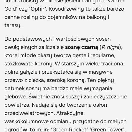
kolor złocisty w okresie jesieni i zimy np. ‘Winter
Gold’ czy ‘Ophir’. Kosodrzewiny to także bardzo
cenne rośliny do pojemników na balkony i
tarasy.
Do podstawowych i wartościowych sosen
dwuigielnych zalicza się
sosnę czarną
(
P. nigra
),
której młode okazy tworzą gęste i regularne,
stożkowate korony. W starszym wieku traci ona
dolne gałęzie i przekształca się w masywne
drzewo z ciężką, szeroką koroną. Ten piękny
gatunek sosny ma bardzo małe wymagania
glebowe. Świetnie znosi suszę i zanieczyszczenie
powietrza. Nadaje się do tworzenia osłon
przeciwwiatrowych. Atrakcyjne,
wąskokolumnowe odmiany przydatne do małych
ogrodów, to m. in: ‘Green Rocket’ ‘Green Tower’,