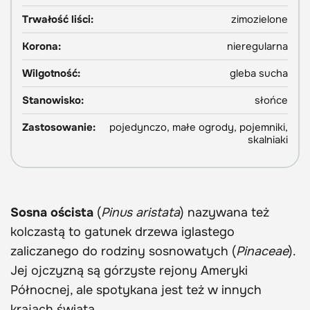
Trwałość liści:
zimozielone
Korona:
nieregularna
Wilgotność:
gleba sucha
Stanowisko:
słońce
Zastosowanie:
pojedynczo, małe ogrody, pojemniki,
skalniaki
Sosna oścista
(
Pinus aristata
) nazywana też
kolczastą to gatunek drzewa iglastego
zaliczanego do rodziny sosnowatych (
Pinaceae
).
Jej ojczyzną są górzyste rejony Ameryki
Północnej, ale spotykana jest też w innych
krajach świata.