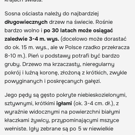
Sosna ościasta należy do najbardziej
długowiecznych
drzew na świecie. Rośnie
bardzo wolno i
po 30 latach może osiągać
zaledwie 3-4 m. wys.
(docelowo może dorastać
do ok. 15 m. wys., ale w Polsce rzadko przekracza
8-10 m.). Pień u podstawy potrafi być bardzo
gruby. Drzewo ma krzaczasty, nieregularny
pokrój i luźną koronę, złożoną z krótkich, zwykle
powyginanych i poskręcanych gałęzi.
Jego pędy są gęsto pokryte niebieskozielonymi,
sztywnymi, krótkimi
igłami
(ok. 3-4 cm. dł.), z
wyraźnie widocznymi na powierzchni białymi
kłaczkami żywicy, przypominającymi mszyce
wełniste. Igły zebrane są po 5 w niewielkie