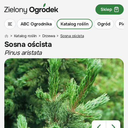
Sklep
ABC Ogrodnika
Katalog roślin
Ogród
Piel
>
Katalog roślin
>
Drzewa
>
Sosna oścista
Sosna oścista
Pinus aristata