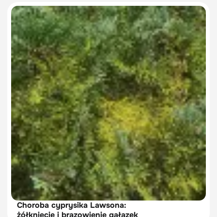
Choroba cyprysika Lawsona:
żółknięcie i brązowienie gałązek