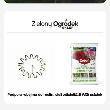
Podpora-obejma do roślin, ciemnozielona – 10 szt.
Switch 62,5 WG, środek na c