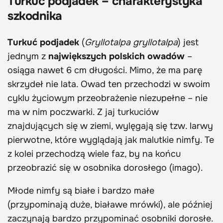
Turkuć podjadek – charakterystyka
szkodnika
Turkuć podjadek
(
Gryllotalpa gryllotalpa
) jest
jednym z
największych polskich owadów
–
osiąga nawet 6 cm długości. Mimo, że ma parę
skrzydeł nie lata. Owad ten przechodzi w swoim
cyklu życiowym przeobrażenie niezupełne – nie
ma w nim poczwarki. Z jaj turkuciów
znajdujących się w ziemi, wylęgają się tzw. larwy
pierwotne, które wyglądają jak malutkie nimfy. Te
z kolei przechodzą wiele faz, by na końcu
przeobrazić się w osobnika dorosłego (imago).
Młode nimfy są białe i bardzo małe
(przypominają duże, białawe mrówki), ale później
zaczynają bardzo przypominać osobniki dorosłe.