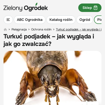
Sklep
ABC Ogrodnika
Katalog roślin
Ogród
Piel
>
Pielęgnacja
>
Ochrona roślin
>
Turkuć podjadek – jak wygląda i ja
Turkuć podjadek – jak wygląda i
jak go zwalczać?