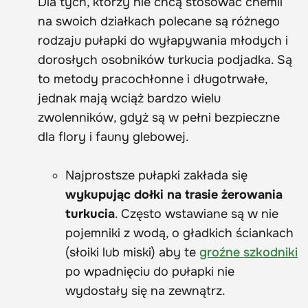
Dla tych, którzy nie chcą stosować chemii
na swoich działkach polecane są różnego
rodzaju pułapki do wyłapywania młodych i
dorosłych osobników turkucia podjadka. Są
to metody pracochłonne i długotrwałe,
jednak mają wciąż bardzo wielu
zwolenników, gdyż są w pełni bezpieczne
dla flory i fauny glebowej.
Najprostsze pułapki zakłada się
wykupując dołki na trasie żerowania
turkucia
. Często wstawiane są w nie
pojemniki z wodą, o gładkich ściankach
(słoiki lub miski) aby te
groźne szkodniki
po wpadnięciu do pułapki nie
wydostały się na zewnątrz.