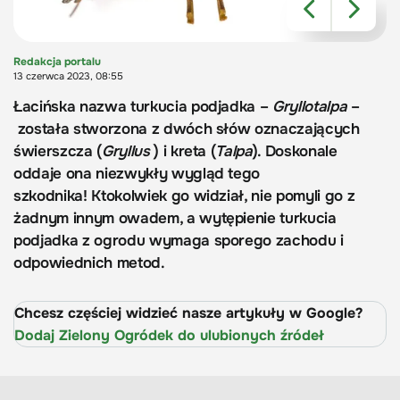
Redakcja portalu
13 czerwca 2023, 08:55
Łacińska nazwa turkucia podjadka –
Gryllotalpa
–
została stworzona z dwóch słów oznaczających
świerszcza (
Gryllus
) i kreta (
Talpa
). Doskonale
oddaje ona niezwykły wygląd tego
szkodnika! Ktokolwiek go widział, nie pomyli go z
żadnym innym owadem, a wytępienie turkucia
podjadka z ogrodu wymaga sporego zachodu i
odpowiednich metod.
Chcesz częściej widzieć nasze artykuły w Google?
Dodaj Zielony Ogródek do ulubionych źródeł