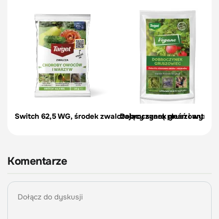
Switch 62,5 WG, środek zwalczający szarą pleśń i antrakn
Dobroczynek gruszowy - opa
Komentarze