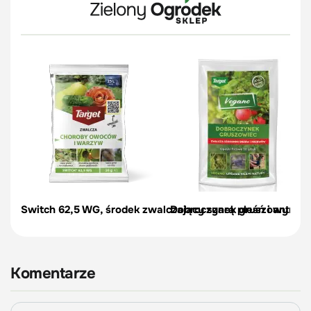
Switch 62,5 WG, środek zwalczający szarą pleśń i antrakn
Dobroczynek gruszowy - opa
Komentarze