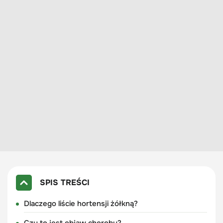
SPIS TREŚCI
Dlaczego liście hortensji żółkną?
Czy to jest objaw choroby?