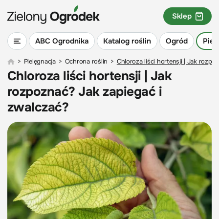
Sklep
ABC Ogrodnika
Katalog roślin
Ogród
Piel
>
Pielęgnacja
>
Ochrona roślin
>
Chloroza liści hortensji | Jak rozp
Chloroza liści hortensji | Jak
rozpoznać? Jak zapiegać i
zwalczać?