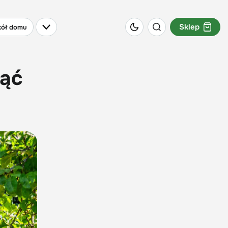
Sklep
ół domu
nąć