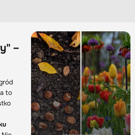
y" –
ogród
a to
stko
ku