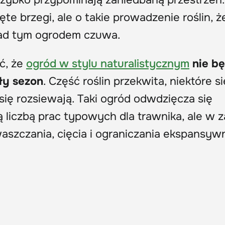
 szybko przypominają zaniedbaną przestrzeń.
ęte brzegi, ale o takie prowadzenie roślin, 
nad tym ogrodem czuwa.
ć, że
ogród w stylu naturalistycznym
nie bę
ły sezon
. Część roślin przekwita, niektóre si
się rozsiewają. Taki ogród odwdzięcza się
ą liczbą prac typowych dla trawnika, ale w 
szczania, cięcia i ograniczania ekspansyw