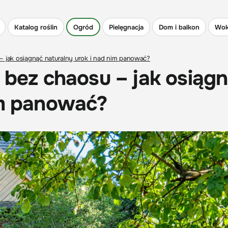
Katalog roślin
Ogród
Pielęgnacja
Dom i balkon
Wok
 – jak osiągnąć naturalny urok i nad nim panować?
" bez chaosu – jak osiąg
im panować?