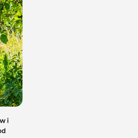
w i
od