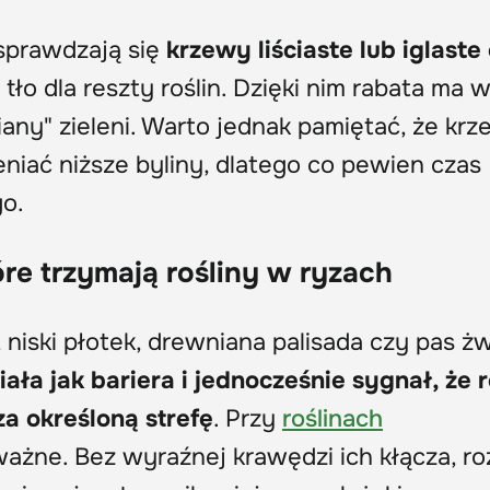
sprawdzają się
krzewy liściaste lub iglaste
 tło dla reszty roślin. Dzięki nim rabata ma
iany" zieleni. Warto jednak pamiętać, że kr
eniać niższe byliny, dlatego co pewien czas
o.
óre trzymają rośliny w ryzach
 niski płotek, drewniana palisada czy pas żw
ła jak bariera i jednocześnie sygnał, że r
a określoną strefę
. Przy
roślinach
ażne. Bez wyraźnej krawędzi ich kłącza, ro