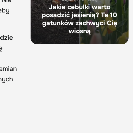
 Nie
Artykuł sponsorowany
Jakie cebulki warto
żeby
posadzić jesienią? Te 10
gatunków zachwyci Cię
wiosną
dzie
ę
zamian
nych