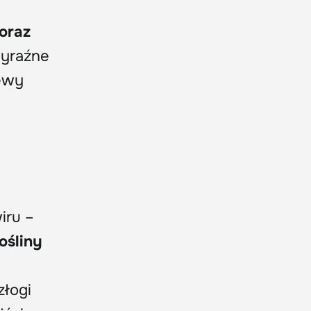
 oraz
 wyraźne
zewy
iru –
ośliny
złogi