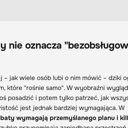
zny nie oznacza "bezobsługow
ej – jak wiele osób lubi o nim mówić – dziki 
em, które "rośnie samo". W wyobraźni wygląd
oś posadzić i potem tylko patrzeć, jak wszy
wistość jest jednak bardziej wymagająca. W
abaty wymagają przemyślanego planu i kil