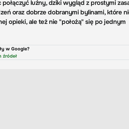
c połączyć luźny, dziki wygląd z prostymi za
eń oraz dobrze dobranymi bylinami, które n
 opieki, ale też nie "położą" się po jednym
uły w Google?
h źródeł