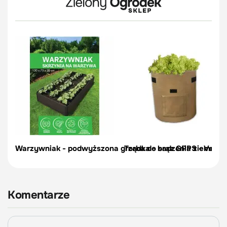
Warzywniak - podwyższona grządka - brąz GPPS - Vegano
Torba do sadzenia ziemniakó
Komentarze