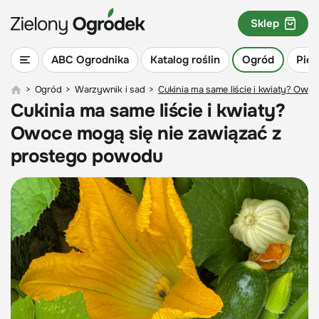
Sklep
ABC Ogrodnika
Katalog roślin
Ogród
Piel
>
Ogród
>
Warzywnik i sad
>
Cukinia ma same liście i kwiaty? Owo
Cukinia ma same liście i kwiaty?
Owoce mogą się nie zawiązać z
prostego powodu