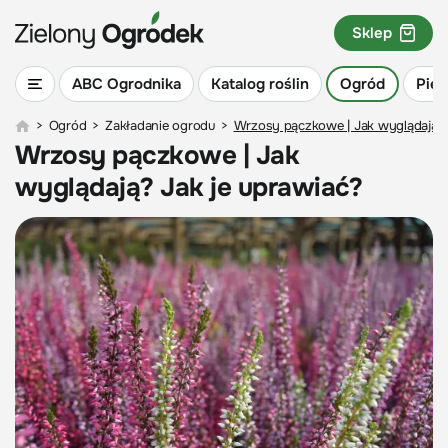
Sklep
ABC Ogrodnika
Katalog roślin
Ogród
Piel
>
Ogród
>
Zakładanie ogrodu
>
Wrzosy pączkowe | Jak wyglądają? 
Wrzosy pączkowe | Jak
wyglądają? Jak je uprawiać?