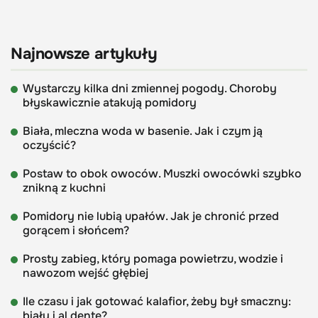
Najnowsze artykuły
Wystarczy kilka dni zmiennej pogody. Choroby
błyskawicznie atakują pomidory
Biała, mleczna woda w basenie. Jak i czym ją
oczyścić?
Postaw to obok owoców. Muszki owocówki szybko
znikną z kuchni
Pomidory nie lubią upałów. Jak je chronić przed
gorącem i słońcem?
Prosty zabieg, który pomaga powietrzu, wodzie i
nawozom wejść głębiej
Ile czasu i jak gotować kalafior, żeby był smaczny:
biały i al dente?