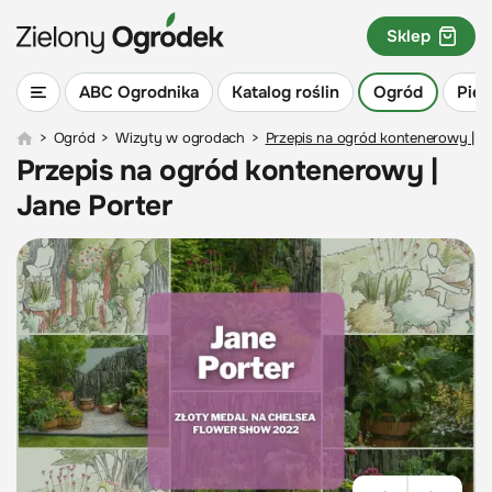
Sklep
ABC Ogrodnika
Katalog roślin
Ogród
Piel
>
Ogród
>
Wizyty w ogrodach
>
Przepis na ogród kontenerowy | Ja
Przepis na ogród kontenerowy |
Jane Porter