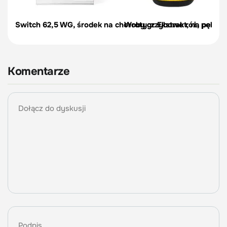
Switch 62,5 WG, środek na choroby grzybowe róż, pelargon
Wrotycz Ekstrakt, na pędraki
Komentarze