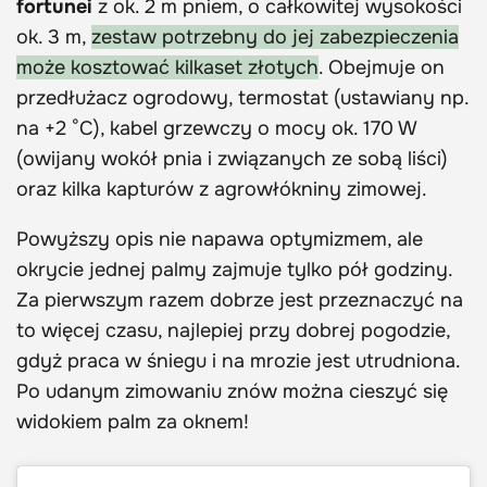
fortunei
z ok. 2 m pniem, o całkowitej wysokości
ok. 3 m,
zestaw potrzebny do jej zabezpieczenia
może kosztować kilkaset złotych
. Obejmuje on
przedłużacz ogrodowy, termostat (ustawiany np.
na +2 °C), kabel grzewczy o mocy ok. 170 W
(owijany wokół pnia i związanych ze sobą liści)
oraz kilka kapturów z agrowłókniny zimowej.
Powyższy opis nie napawa optymizmem, ale
okrycie jednej palmy zajmuje tylko pół godziny.
Za pierwszym razem dobrze jest przeznaczyć na
to więcej czasu, najlepiej przy dobrej pogodzie,
gdyż praca w śniegu i na mrozie jest utrudniona.
Po udanym zimowaniu znów można cieszyć się
widokiem palm za oknem!