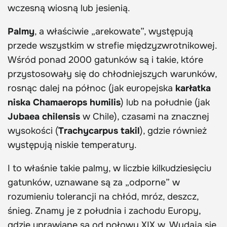
wczesną wiosną lub jesienią.
Palmy
, a właściwie „arekowate”, występują
przede wszystkim w strefie międzyzwrotnikowej.
Wśród ponad 2000 gatunków są i takie, które
przystosowały się do chłodniejszych warunków,
rosnąc dalej na północ (jak europejska
karłatka
niska
Chamaerops humilis
) lub na południe (jak
Jubaea chilensis
w Chile), czasami na znacznej
wysokości (
Trachycarpus takil
), gdzie również
występują niskie temperatury.
I to właśnie takie palmy, w liczbie kilkudziesięciu
gatunków, uznawane są za „odporne” w
rozumieniu tolerancji na chłód, mróz, deszcz,
śnieg. Znamy je z południa i zachodu Europy,
gdzie uprawiane są od połowy XIX w. Wydają się