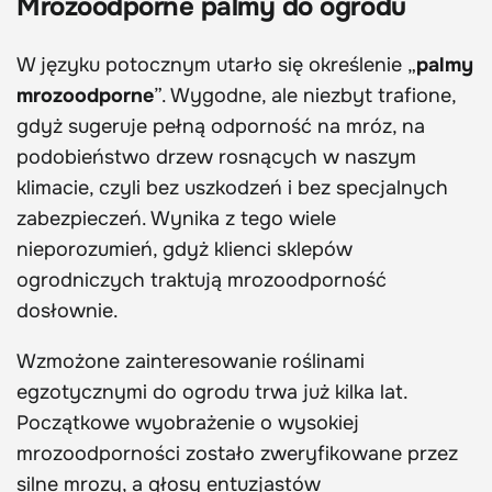
Mrozoodporne palmy do ogrodu
W języku potocznym utarło się określenie „
palmy
mrozoodporne
”. Wygodne, ale niezbyt trafione,
gdyż sugeruje pełną odporność na mróz, na
podobieństwo drzew rosnących w naszym
klimacie, czyli bez uszkodzeń i bez specjalnych
zabezpieczeń. Wynika z tego wiele
nieporozumień, gdyż klienci sklepów
ogrodniczych traktują mrozoodporność
dosłownie.
Wzmożone zainteresowanie roślinami
egzotycznymi do ogrodu trwa już kilka lat.
Początkowe wyobrażenie o wysokiej
mrozoodporności zostało zweryfikowane przez
silne mrozy, a głosy entuzjastów