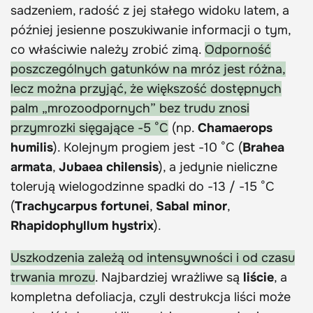
sadzeniem, radość z jej stałego widoku latem, a
później jesienne poszukiwanie informacji o tym,
co właściwie należy zrobić zimą.
Odporność
poszczególnych gatunków na mróz jest różna,
lecz można przyjąć, że większość dostępnych
palm „mrozoodpornych” bez trudu znosi
przymrozki sięgające -5 °C
(np.
Chamaerops
humilis
). Kolejnym progiem jest -10 °C (
Brahea
armata
,
Jubaea chilensis
), a jedynie nieliczne
tolerują wielogodzinne spadki do -13 / -15 °C
(
Trachycarpus fortunei
,
Sabal minor
,
Rhapidophyllum hystrix
).
Uszkodzenia zależą od intensywności i od czasu
trwania mrozu
. Najbardziej wrażliwe są
liście
, a
kompletna defoliacja, czyli destrukcja liści może