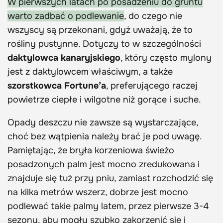
W pierwszych latach po posadzeniu do gruntu
warto zadbać o podlewanie
, do czego nie
wszyscy są przekonani, gdyż uważają, że to
rośliny pustynne. Dotyczy to w szczególności
daktylowca kanaryjskiego
, który często mylony
jest z daktylowcem właściwym, a także
szorstkowca Fortune’a
, preferującego raczej
powietrze ciepłe i wilgotne niż gorące i suche.
Opady deszczu nie zawsze są wystarczające,
choć bez wątpienia należy brać je pod uwagę.
Pamiętając, że bryła korzeniowa świeżo
posadzonych palm jest mocno zredukowana i
znajduje się tuż przy pniu, zamiast rozchodzić się
na kilka metrów wszerz, dobrze jest mocno
podlewać takie palmy latem, przez pierwsze 3-4
sezony, aby mogły szybko zakorzenić się i