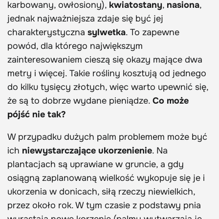
karbowany, owłosiony),
kwiatostany
,
nasiona
,
jednak najważniejsza zdaje się być jej
charakterystyczna
sylwetka
. To zapewne
powód, dla którego największym
zainteresowaniem cieszą się okazy mające dwa
metry i więcej. Takie rośliny kosztują od jednego
do kilku tysięcy złotych, więc warto upewnić się,
że są to dobrze wydane pieniądze.
Co może
pójść nie tak?
W przypadku dużych palm problemem może być
ich
niewystarczające ukorzenienie
. Na
plantacjach są uprawiane w gruncie, a gdy
osiągną zaplanowaną wielkość wykopuje się je i
ukorzenia w donicach, siłą rzeczy niewielkich,
przez około rok. W tym czasie z podstawy pnia
wyrastają nowe korzenie (palmy wytwarzają je