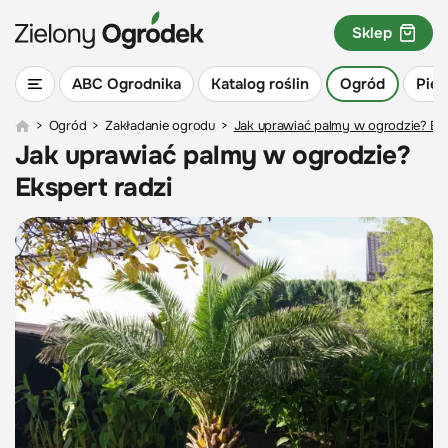
Sklep
ABC Ogrodnika
Katalog roślin
Ogród
Piel
>
Ogród
>
Zakładanie ogrodu
>
Jak uprawiać palmy w ogrodzie? Eks
Jak uprawiać palmy w ogrodzie?
Ekspert radzi