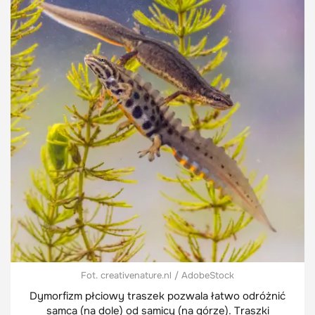
Fot. creativenature.nl / AdobeStock
Dymorfizm płciowy traszek pozwala łatwo odróżnić
samca (na dole) od samicy (na górze). Traszki