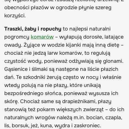
obecności płazów w ogrodzie płynie szereg
korzyści.
Traszki, żaby i ropuchy
to najlepsi naturalni
pogromcy
komarów
– wyłapują dorosłe, latające
owady. Żyjące w wodzie kijanki mają inną dietę –
chociaż nie jedzą larw komarów, to regulują
czystość wody, ponieważ odżywiają się glonami.
Gąsienice i ślimaki są następne na liście płazich
dań. Te szkodniki żerują często w nocy i właśnie
wtedy polują na nie płazy, które unikają
bezpośredniego słońca, ponieważ wysusza ich
skórę. Chociaż same są drapieżnikami, płazy
stanowią też pokarm większych zwierząt – do ich
naturalnych wrogów należą m.in. bocian, czapla,
lis, borsuk, jeż, kuna, wydra i zaskroniec.