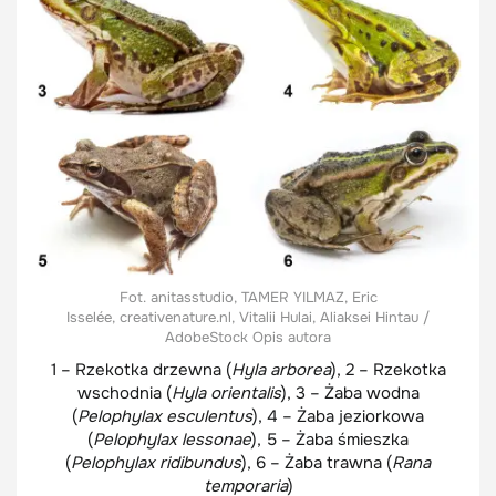
Fot. anitasstudio, TAMER YILMAZ, Eric
Isselée, creativenature.nl, Vitalii Hulai, Aliaksei Hintau /
AdobeStock Opis autora
1 – Rzekotka drzewna (
Hyla arborea
), 2 – Rzekotka
wschodnia (
Hyla orientalis
), 3 – Żaba wodna
(
Pelophylax esculentus
), 4 – Żaba jeziorkowa
(
Pelophylax lessonae
), 5 – Żaba śmieszka
(
Pelophylax ridibundus
), 6 – Żaba trawna (
Rana
temporaria
)