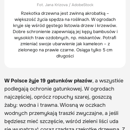
Fot. Jana Krizova / AdobeStock
Rzekotka drzewna jest zwinną akrobatką –
większość życia spędza na roślinach. W ogrodach
kryje się wśród gęstego listowia drzew i krzewów.
Dobre schronienie zapewniają jej kępy bambusów i
wysokich traw ozdobnych, np. miskantów. Potrafi
zmieniać swoje ubarwienie jak kameleon – z
zielonego na prawie czarne. Osiąga tylko 5 cm
długości
W Polsce żyje 19 gatunków płazów
, a wszystkie
podlegają ochronie gatunkowej. W ogrodach
najczęściej, oprócz ropuchy szarej, goszczą
żaby: wodna i trawna. Wiosną w oczkach
wodnych przemykają traszki zwyczajne, a jeśli
będziesz mieć szczęście, wśród zieleni liści uda
się wypatrzyć coraz rzadszą rzekotkę drzewną. Z