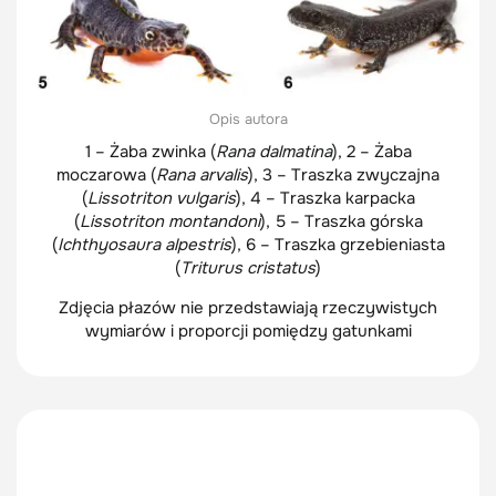
Opis autora
1 – Żaba zwinka (
Rana dalmatina
), 2 – Żaba
moczarowa (
Rana arvalis
), 3 – Traszka zwyczajna
(
Lissotriton vulgaris
), 4 – Traszka karpacka
(
Lissotriton montandoni
), 5 – Traszka górska
(
Ichthyosaura alpestris
), 6 – Traszka grzebieniasta
(
Triturus cristatus
)
Zdjęcia płazów nie przedstawiają rzeczywistych
wymiarów i proporcji pomiędzy gatunkami