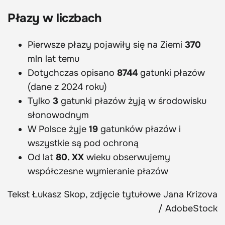
Płazy w liczbach
Pierwsze płazy pojawiły się na Ziemi
370
mln lat temu
Dotychczas opisano
8744
gatunki płazów
(dane z 2024 roku)
Tylko
3
gatunki płazów żyją w środowisku
słonowodnym
W Polsce żyje
19
gatunków płazów i
wszystkie są pod ochroną
Od lat
80. XX
wieku obserwujemy
współczesne wymieranie płazów
Tekst Łukasz Skop, zdjęcie tytułowe Jana Krizova
/ AdobeStock