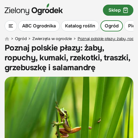
Sklep
ABC Ogrodnika
Katalog roślin
Ogród
Piel
>
Ogród
>
Zwierzęta w ogrodzie
>
Poznaj polskie płazy: żaby, ropuc
Poznaj polskie płazy: żaby,
ropuchy, kumaki, rzekotki, traszki,
grzebuszkę i salamandrę