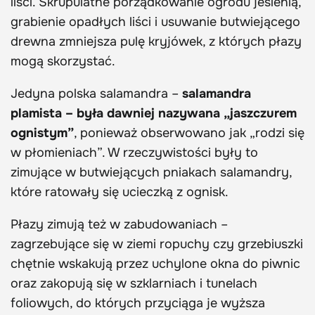
liści. Skrupulatne porządkowanie ogrodu jesienią,
grabienie opadłych liści i usuwanie butwiejącego
drewna zmniejsza pulę kryjówek, z których płazy
mogą skorzystać.
Jedyna polska salamandra –
salamandra
plamista – była dawniej nazywana „jaszczurem
ognistym”
, ponieważ obserwowano jak „rodzi się
w płomieniach”. W rzeczywistości były to
zimujące w butwiejących pniakach salamandry,
które ratowały się ucieczką z ognisk.
Płazy zimują też w zabudowaniach –
zagrzebujące się w ziemi ropuchy czy grzebiuszki
chętnie wskakują przez uchylone okna do piwnic
oraz zakopują się w szklarniach i tunelach
foliowych, do których przyciąga je wyższa