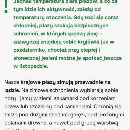
Jednak temperatura ciała płazów, a co za
tym idzie ich aktywność, zależy od
temperatury otoczenia. Gdy robi się coraz
chłodniej, płazy szukają bezpiecznych
schronień, w których spędzą zimę –
zazwyczaj znajdują sobie kryjówki już w
październiku, chociaż przy ciepłej i
słonecznej jesieni można je spotkać jeszcze
w listopadzie.
Nasze
krajowe płazy zimują przeważnie na
lądzie
. Na zimowe schronienia wybierają sobie
nory i jamy w ziemi, zakamarki pod korzeniami
drzew lub szczeliny pod kamieniami. Chronią się
także pod dużymi stertami gałęzi, pod ułożonymi
polanami drewna, a nawet pod grubą warstwą