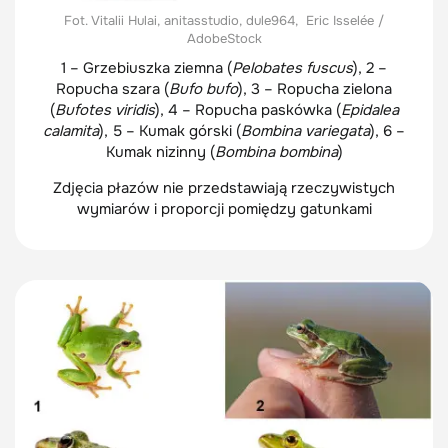
Fot. Vitalii Hulai, anitasstudio, dule964, Eric Isselée /
AdobeStock
1 – Grzebiuszka ziemna (
Pelobates fuscus
), 2 –
Ropucha szara (
Bufo bufo
), 3 – Ropucha zielona
(
Bufotes viridis
), 4 – Ropucha paskówka (
Epidalea
calamita
), 5 – Kumak górski (
Bombina variegata
), 6 –
Kumak nizinny (
Bombina bombina
)
Zdjęcia płazów nie przedstawiają rzeczywistych
wymiarów i proporcji pomiędzy gatunkami