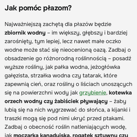
Jak pomóc płazom?
Najważniejszą zachętą dla płazów będzie
zbiornik wodny
– im większy, głębszy i bardziej
zarośnięty, tym lepiej, lecz nawet małe oczko
wodne może stać się nieocenioną oazą. Zadbaj o
obsadzenie go różnorodną roślinnością – posadź
wyższe rośliny, jak pałka wodna, jeżogłówka
gałęzista, strzałka wodna czy tatarak, które
zapewnią cień, oraz rośliny o liściach unoszących
się na powierzchni wody jak
grzybienie
,
kotewka
orzech wodny czy żabiściek pływający
– żaby
lubią się na nich wygrzewać do słońca, a kijanki i
traszki mogą się pod nimi ukryć przed ptakami.
Zadbaj o obecność roślin natleniających wodę,
jak
moczarka kanadyjska, rogatek sztywny czy