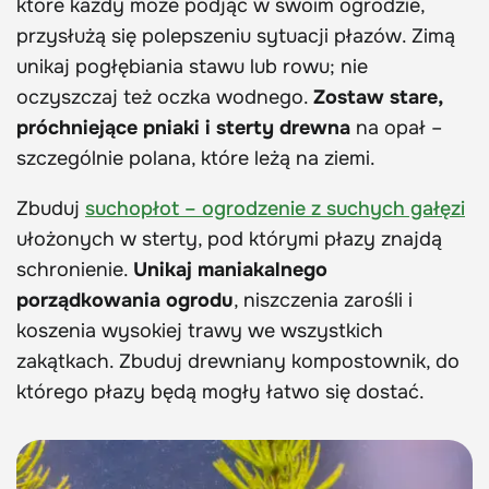
które każdy może podjąć w swoim ogrodzie,
przysłużą się polepszeniu sytuacji płazów. Zimą
unikaj pogłębiania stawu lub rowu; nie
oczyszczaj też oczka wodnego.
Zostaw stare,
próchniejące pniaki i sterty drewna
na opał –
szczególnie polana, które leżą na ziemi.
Zbuduj
suchopłot – ogrodzenie z suchych gałęzi
ułożonych w sterty, pod którymi płazy znajdą
schronienie.
Unikaj maniakalnego
porządkowania ogrodu
, niszczenia zarośli i
koszenia wysokiej trawy we wszystkich
zakątkach. Zbuduj drewniany kompostownik, do
którego płazy będą mogły łatwo się dostać.