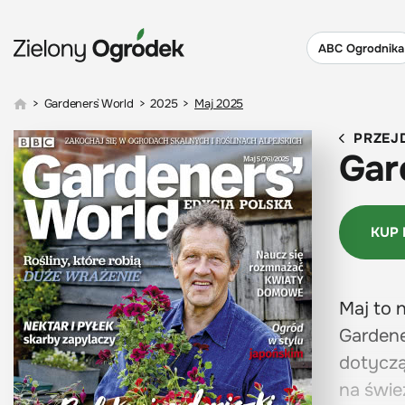
ABC Ogrodnika
>
Gardeners` World
>
2025
>
Maj 2025
PRZEJ
Gar
KUP
Maj to 
Gardene
dotyczą
na świe