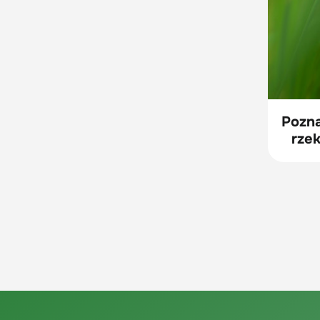
Pozna
rzek