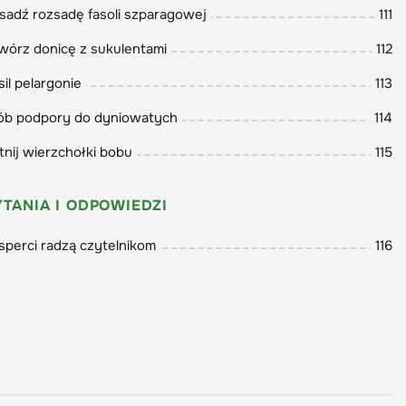
sadź rozsadę fasoli szparagowej
111
wórz donicę z sukulentami
112
sil pelargonie
113
ób podpory do dyniowatych
114
tnij wierzchołki bobu
115
YTANIA I ODPOWIEDZI
sperci radzą czytelnikom
116