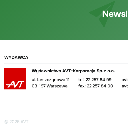
Newsl
WYDAWCA
Wydawnictwo AVT-Korporacja Sp. z o.o.
ul. Leszczynowa 11
tel: 22 257 84 99
av
03-197 Warszawa
fax: 22 257 84 00
avt
© 2026 AVT