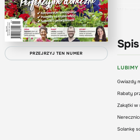
W tym n
uprawie
przykuw
można ł
Spis
alpejsk
PRZEJRZYJ TEN NUMER
praktyc
prezent
LUBIMY
jak z k
Gwiazdy m
przestrz
Rabaty prz
Publiku
Zakątki w 
domu pr
Nerecznic
dopraco
Solankę 
Zaprasz