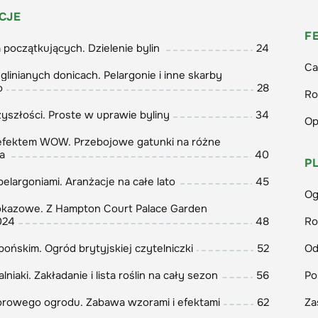
ata Wójcik
CJE
r naczelna
F
 początkujących. Dzielenie bylin
24
Ca
glinianych donicach. Pelargonie i inne skarby
o
28
Ro
yszłości. Proste w uprawie byliny
34
Op
 efektem WOW. Przebojowe gatunki na różne
a
40
P
 pelargoniami. Aranżacje na całe lato
45
Og
kazowe. Z Hampton Court Palace Garden
024
48
Ro
pońskim. Ogród brytyjskiej czytelniczki
52
Od
lniaki. Zakładanie i lista roślin na cały sezon
56
Po
olorowego ogrodu. Zabawa wzorami i efektami
62
Za