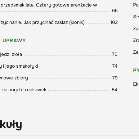
przedsmak lata. Cztery gotowe aranżacje w
Po
66
St
zycinanie. Jak przycinać zaślaz (klonik)
102
Za
 UPRAWY
Zr
Ze
jedz: zioła
70
 i jego smakołyki
74
P
emowe zbiory
79
Ek
z zielonych truskawek
84
kuły