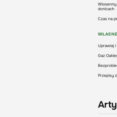
Wiosenny 
donicach
Czas na pr
WŁASNE
Uprawiaj i 
Gaz Oakley
Bezprobl
Przepisy 
Arty