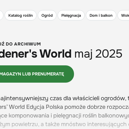
Katalog roślin
Ogród
Pielęgnacja
Dom i balkon
Wok
DŹ DO ARCHIWUM
dener's World
maj 2025
 MAGAZYN LUB PRENUMERATĘ
najintensywniejszy czas dla właścicieli ogrodów,
rs’ World Edycja Polska pomoże dobrze rozpoc
ce komponowania i pielęgnacji roślin balkonowy
żym powietrzu, a także mnóstwo interesujących o