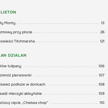
ELIETON
ły Monty
13
zmowy przy płocie
26
owieści Titchmarsha
121
LAN DZIALAN
łów tulipany
106
zmnóż pierwiosnki
107
śwież podłoże w donicach
108
sadź mieczyki abisyńskie
109
stosuj cięcie „Chelsea chop”
110