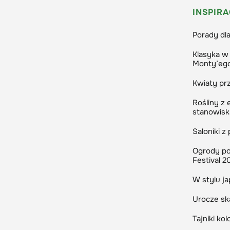
Małgorz
INSPIRA
Redakto
Porady dla
Klasyka w 
Monty’eg
Kwiaty prz
Rośliny z
stanowisk
Saloniki z
Ogrody po
Festival 2
W stylu ja
Urocze ska
Tajniki k