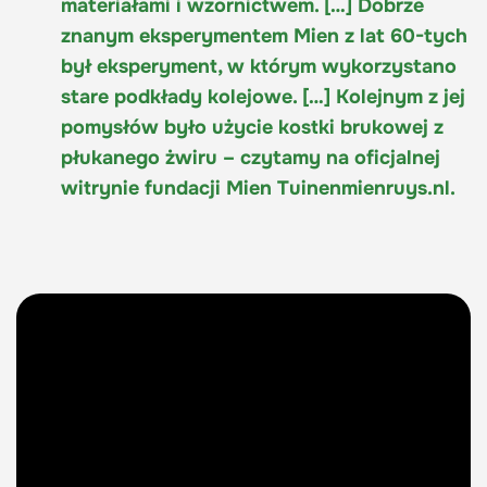
materiałami i wzornictwem. […] Dobrze
znanym eksperymentem Mien z lat 60-tych
był eksperyment, w którym wykorzystano
stare podkłady kolejowe. […] Kolejnym z jej
pomysłów było użycie kostki brukowej z
płukanego żwiru – czytamy na oficjalnej
witrynie fundacji Mien Tuinenmienruys.nl.