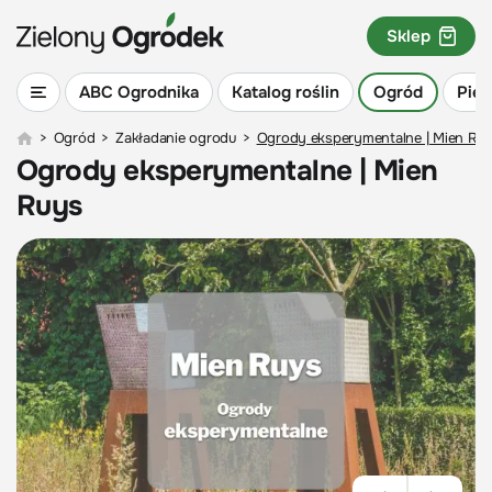
Sklep
ABC Ogrodnika
Katalog roślin
Ogród
Piel
>
Ogród
>
Zakładanie ogrodu
>
Ogrody eksperymentalne | Mien Ru
Ogrody eksperymentalne | Mien
Ruys