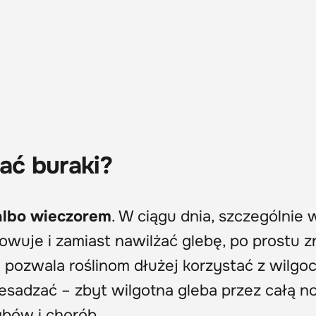
ać buraki?
albo wieczorem
. W ciągu dnia, szczególnie 
wuje i zamiast nawilżać glebę, po prostu zn
pozwala roślinom dłużej korzystać z wilgoci
esadzać – zbyt wilgotna gleba przez całą n
ybów i chorób.