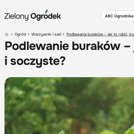
ABC Ogrodnika
>
Ogród
>
Warzywnik i sad
>
Podlewanie buraków – jak to robić, b
Podlewanie buraków – j
i soczyste?