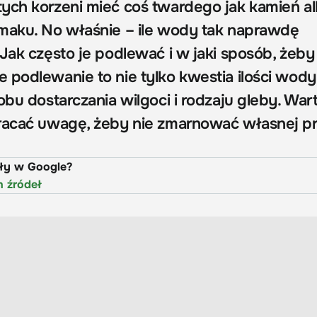
ych korzeni mieć coś twardego jak kamień a
maku. No właśnie – ile wody tak naprawdę
 Jak często je podlewać i w jaki sposób, żeb
podlewanie to nie tylko kwestia ilości wody,
obu dostarczania wilgoci i rodzaju gleby. War
racać uwagę, żeby nie zmarnować własnej pr
uły w Google?
h źródeł