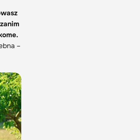
howasz
 zanim
ikome.
zebna –