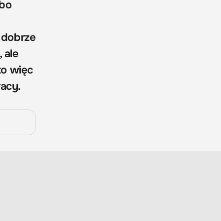
lbo
y dobrze
 ale
to więc
acy.