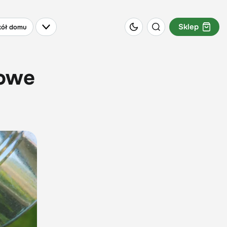
Sklep
ół domu
rowe