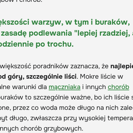
kszości warzyw, w tym i buraków,
asadę podlewania "lepiej rzadziej, 
odziennie po trochu.
 większość poradników zaznacza, że
najlepi
 góry, szczególnie liści
. Mokre liście w
alne warunki dla
mączniaka
i innych
chorób
uraków to szczególnie ważne, bo ich liście 
one, przez co woda może długo na nich zale
zbyt długo, zwłaszcza przy wysokiej tempera
 innych chorób grzybowych.