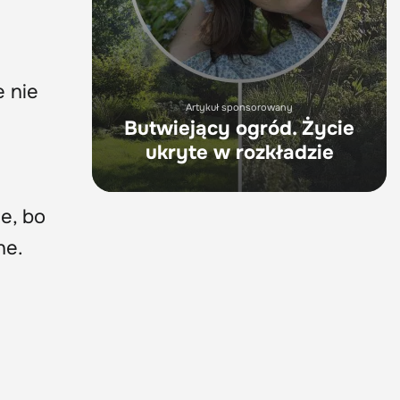
 nie
Artykuł sponsorowany
Butwiejący ogród. Życie
ukryte w rozkładzie
e, bo
ne.