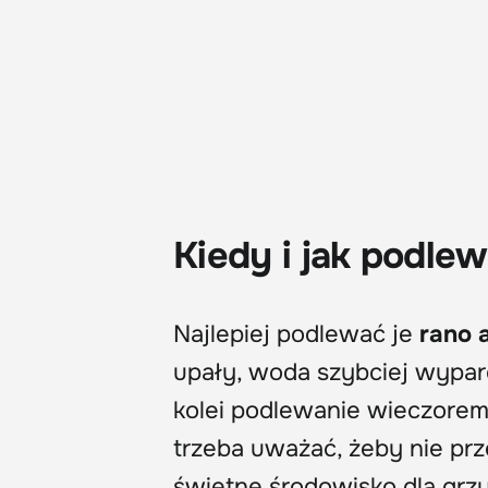
Kiedy i jak podlew
Najlepiej podlewać je
rano 
upały, woda szybciej wyparo
kolei podlewanie wieczorem 
trzeba uważać, żeby nie prz
świetne środowisko dla grz