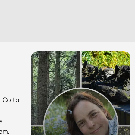
. Co to
a
em.