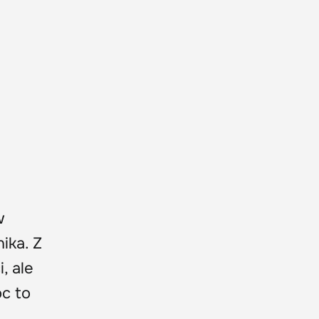
w
ika. Z
, ale
oc to