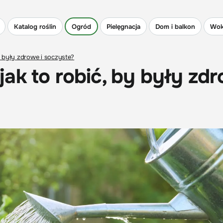
Katalog roślin
Ogród
Pielęgnacja
Dom i balkon
Wok
y były zdrowe i soczyste?
ak to robić, by były zd