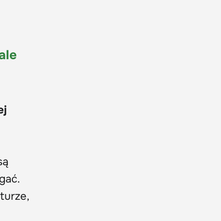
ale
ej
są
gać.
turze,