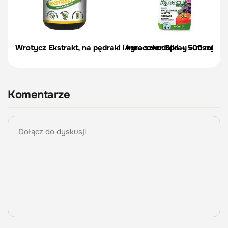
Wrotycz Ekstrakt, na pędraki i inne szkodniki – 500 ml
Agrocover Spray – mszyce, p
Komentarze