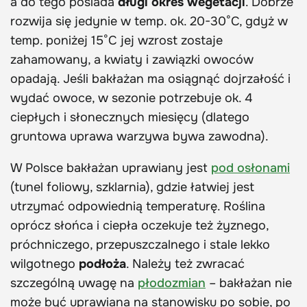
a do tego posiada
długi okres wegetacji
. Dobrze
rozwija się jedynie w temp. ok. 20-30°C, gdyż w
temp. poniżej 15°C jej wzrost zostaje
zahamowany, a kwiaty i zawiązki owoców
opadają. Jeśli bakłażan ma osiągnąć dojrzałość i
wydać owoce, w sezonie potrzebuje ok. 4
ciepłych i słonecznych miesięcy (dlatego
gruntowa uprawa warzywa bywa zawodna).
W Polsce bakłażan uprawiany jest
pod osłonami
(tunel foliowy, szklarnia), gdzie łatwiej jest
utrzymać odpowiednią temperaturę. Roślina
oprócz słońca i ciepła oczekuje też żyznego,
próchniczego, przepuszczalnego i stale lekko
wilgotnego
podłoża
. Należy też zwracać
szczególną uwagę na
płodozmian
– bakłażan nie
może być uprawiana na stanowisku po sobie, po