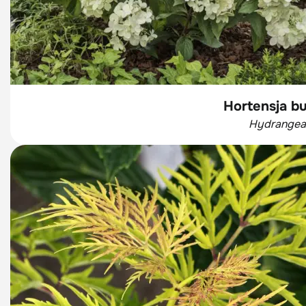
Hortensja b
Hydrangea p