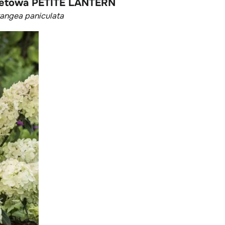
kietowa PETITE LANTERN
angea paniculata