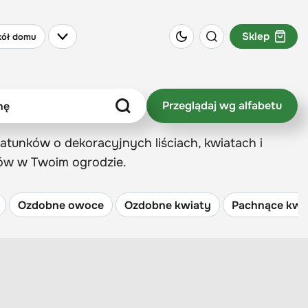
Sklep
ół domu
Przeglądaj wg alfabetu
atunków o dekoracyjnych liściach, kwiatach i
wów w Twoim ogrodzie.
Ozdobne owoce
Ozdobne kwiaty
Pachnące kwiat