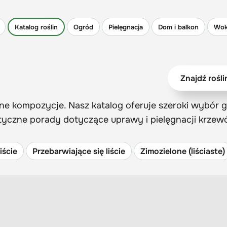
Katalog roślin
Ogród
Pielęgnacja
Dom i balkon
Wok
e kompozycje. Nasz katalog oferuje szeroki wybór g
ktyczne porady dotyczące uprawy i pielęgnacji krze
iście
Przebarwiające się liście
Zimozielone (liściaste)