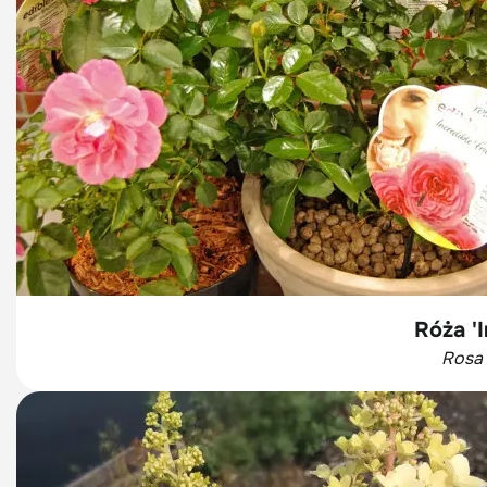
Róża 'I
Rosa 