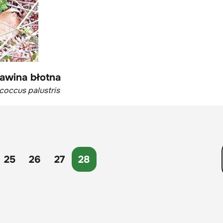
awina błotna
occus palustris
25
26
27
28