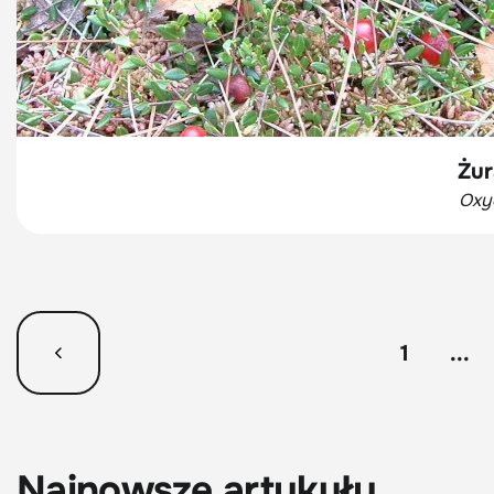
Żur
Oxyc
1
...
Najnowsze artykuły