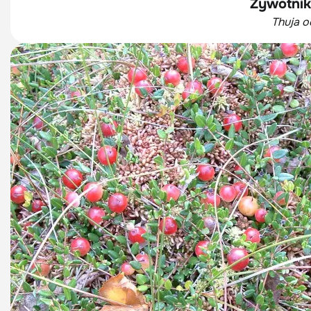
Żywotnik 
Thuja oc