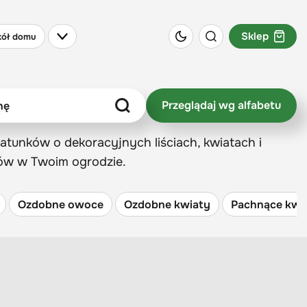
Sklep
ół domu
Przeglądaj wg alfabetu
atunków o dekoracyjnych liściach, kwiatach i
wów w Twoim ogrodzie.
Ozdobne owoce
Ozdobne kwiaty
Pachnące kwiat