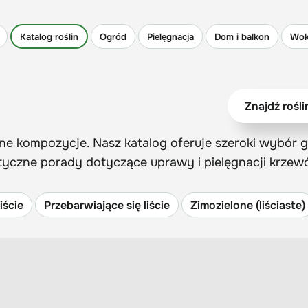
Katalog roślin
Ogród
Pielęgnacja
Dom i balkon
Wok
e kompozycje. Nasz katalog oferuje szeroki wybór g
ktyczne porady dotyczące uprawy i pielęgnacji krze
iście
Przebarwiające się liście
Zimozielone (liściaste)