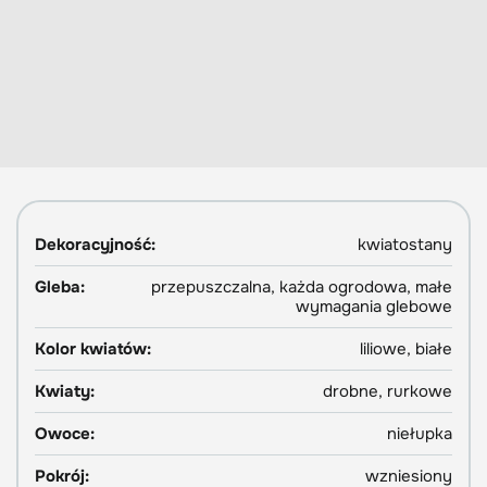
Dekoracyjność:
kwiatostany
Gleba:
przepuszczalna, każda ogrodowa, małe
wymagania glebowe
Kolor kwiatów:
liliowe, białe
Kwiaty:
drobne, rurkowe
Owoce:
niełupka
Pokrój:
wzniesiony