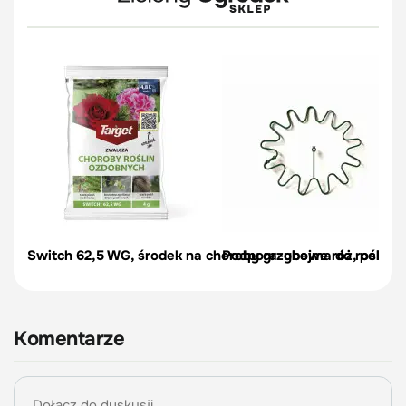
Switch 62,5 WG, środek na choroby grzybowe róż, pelargon
Podpora-obejma do roślin, c
Komentarze