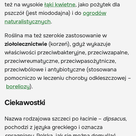
też na wysokie
łąki kwietne
, jako pożytek dla
pszczół (jest miododajna) i do
ogrodów
naturalistycznych
.
Roślina ma też szerokie zastosowanie w
ziołolecznictwie
(korzeń), gdyż wykazuje
właściwości przeciwbakteryjne, przeciwzapalne,
przeciwreumatyczne, przeciwpasożytnicze,
przeciwbólowe i antybiotyczne (stosowana
pomocniczo w leczeniu choroby odkleszczowej –
boreliozy
).
Ciekawostki
Nazwa rodzajowa szczeci po łacinie –
dipsacus
,
pochodzi z języka greckiego i oznacza
spragniony
. Polska, jak się można domyślać,