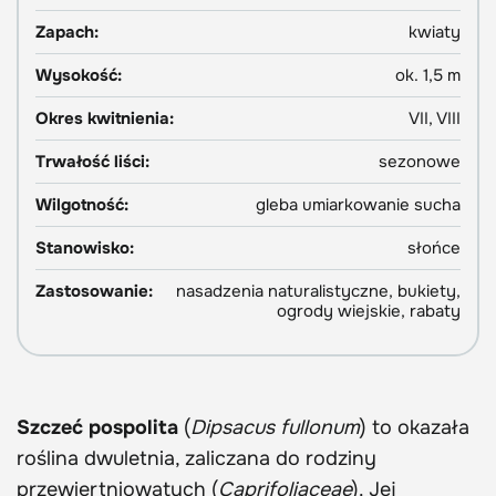
Zapach:
kwiaty
Wysokość:
ok. 1,5 m
Okres kwitnienia:
VII, VIII
Trwałość liści:
sezonowe
Wilgotność:
gleba umiarkowanie sucha
Stanowisko:
słońce
Zastosowanie:
nasadzenia naturalistyczne, bukiety,
ogrody wiejskie, rabaty
Szczeć pospolita
(
Dipsacus fullonum
) to okazała
roślina dwuletnia, zaliczana do rodziny
przewiertniowatych (
Caprifoliaceae
). Jej