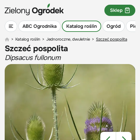
Sklep
ABC Ogrodnika
Katalog roślin
Ogród
Piel
>
Katalog roślin
>
Jednoroczne, dwuletnie
>
Szczeć pospolita
Szczeć pospolita
Dipsacus fullonum