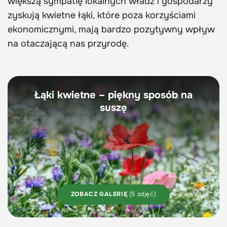
większą sympatię lokalnych władz i gospodarzy
zyskują kwietne łąki, które poza korzyściami
ekonomicznymi, mają bardzo pozytywny wpływ
na otaczającą nas przyrodę.
Łąki kwietne – piękny sposób na
suszę
ZOBACZ GALERIĘ
(5 zdjęć)