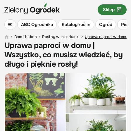
Sklep
ABC Ogrodnika
Katalog roślin
Ogród
Piel
>
Dom i balkon
>
Rośliny w mieszkaniu
>
Uprawa paproci w domu | W
Uprawa paproci w domu |
Wszystko, co musisz wiedzieć, by
długo i pięknie rosły!