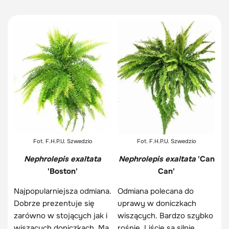
Fot. F.H.P.U. Szwedzio
Fot. F.H.P.U. Szwedzio
Nephrolepis exaltata
Nephrolepis exaltata
'Can
'Boston'
Can'
Najpopularniejsza odmiana.
Odmiana polecana do
Dobrze prezentuje się
uprawy w doniczkach
zarówno w stojących jak i
wiszących. Bardzo szybko
wiszących doniczkach. Ma
rośnie. Liście są silnie