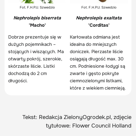
Fot. F.H.P.U. Szwedzio
Fot. F.H.P.U. Szwedzio
Nephrolepis biserrata
Nephrolepis exaltata
'Macho'
'Corditas'
Dobrze prezentuje się w
Karłowata odmiana jest
dużych pojemnikach –
idealna do mniejszych
stojących i wiszących. Ma
doniczek. Pierzaste liście
otwarty pokrój, szerokie,
osiągają długość max. 30
skórzaste liście. Listki
cm. Podniesione łodygi są
dochodzą do 2 cm
zwarte i gęsto pokryte
długości.
ciemnozielonymi listkami,
które z wiekiem ciemnieją.
Tekst: Redakcja ZielonyOgrodek.pl, zdjęcie
tytułowe: Flower Council Holland