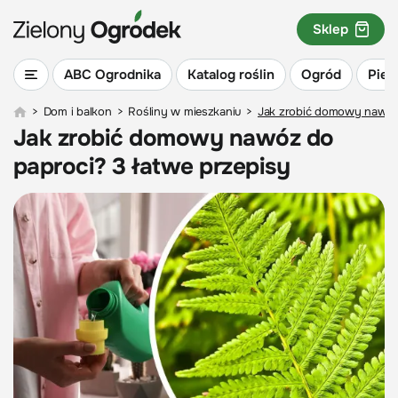
Sklep
ABC Ogrodnika
Katalog roślin
Ogród
Piel
>
Dom i balkon
>
Rośliny w mieszkaniu
>
Jak zrobić domowy nawóz 
Jak zrobić domowy nawóz do
paproci? 3 łatwe przepisy