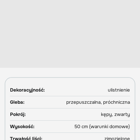
Dekoracyjność:
ulistnienie
Gleba:
przepuszczalna, próchniczna
Pokrój:
kępy, zwarty
Wysokość:
50 cm (warunki domowe)
Trwałość liści:
zimozielone