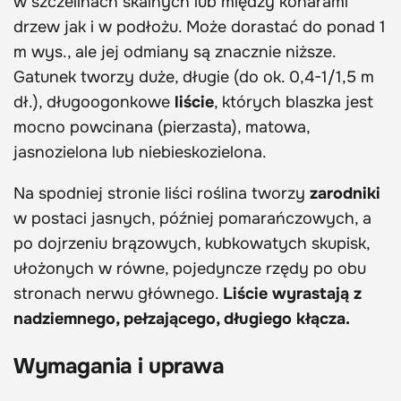
w szczelinach skalnych lub między konarami
drzew jak i w podłożu. Może dorastać do ponad 1
m wys., ale jej odmiany są znacznie niższe.
Gatunek tworzy duże, długie (do ok. 0,4-1/1,5 m
dł.), długoogonkowe
liście
, których blaszka jest
mocno powcinana (pierzasta), matowa,
jasnozielona lub niebieskozielona.
Na spodniej stronie liści roślina tworzy
zarodniki
w postaci jasnych, później pomarańczowych, a
po dojrzeniu brązowych, kubkowatych skupisk,
ułożonych w równe, pojedyncze rzędy po obu
stronach nerwu głównego.
Liście wyrastają z
nadziemnego, pełzającego, długiego kłącza.
Wymagania i uprawa