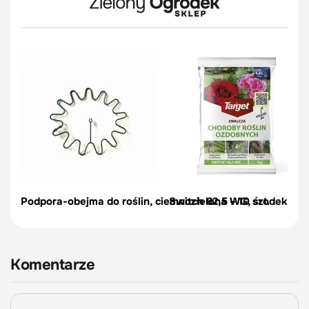
Podpora-obejma do roślin, ciemnozielona – 10 szt.
Switch 62,5 WG, środek na c
Komentarze