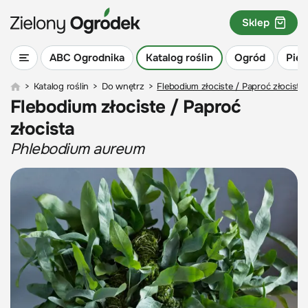
Sklep
ABC Ogrodnika
Katalog roślin
Ogród
Piel
>
Katalog roślin
>
Do wnętrz
>
Flebodium złociste / Paproć złocista
Flebodium złociste / Paproć
złocista
Phlebodium aureum