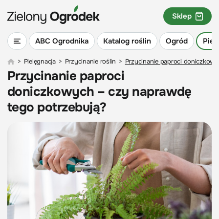
Sklep
ABC Ogrodnika
Katalog roślin
Ogród
Piel
>
Pielęgnacja
>
Przycinanie roślin
>
Przycinanie paproci doniczkowy
Przycinanie paproci
doniczkowych – czy naprawdę
tego potrzebują?