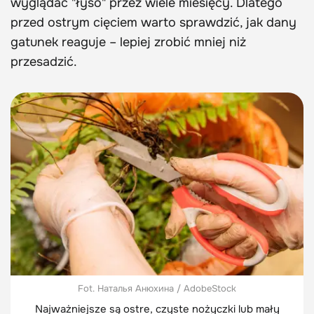
wyglądać "łyso" przez wiele miesięcy. Dlatego
przed ostrym cięciem warto sprawdzić, jak dany
gatunek reaguje – lepiej zrobić mniej niż
przesadzić.
Fot. Наталья Анюхина / AdobeStock
Najważniejsze są ostre, czyste nożyczki lub mały