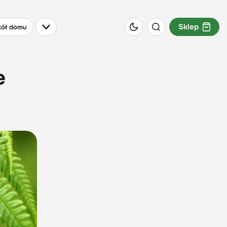
Sklep
ół domu
e