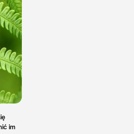
ię
nić im