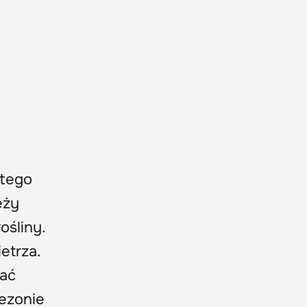
atego
eży
ośliny.
etrza.
lać
sezonie