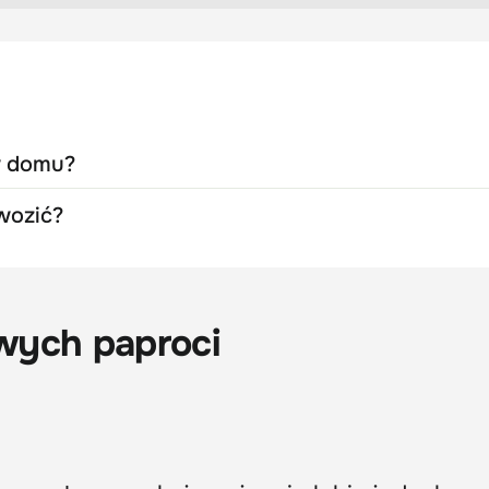
w domu?
wozić?
wych paproci