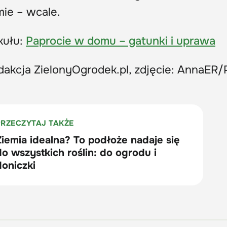
mie – wcale.
kułu:
Paprocie w domu – gatunki i uprawa
dakcja ZielonyOgrodek.pl, zdjęcie: AnnaER/