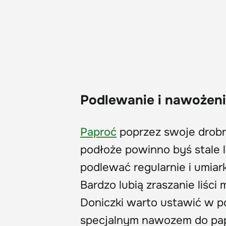
Podlewanie i nawożen
Paproć
poprzez swoje drobn
podłoże powinno byś stale l
podlewać regularnie i umiar
Bardzo lubią zraszanie liśc
Doniczki warto ustawić w po
specjalnym nawozem do papro