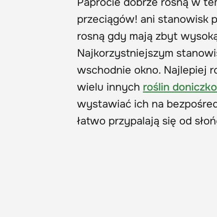
Paprocie dobrze rosną w te
przeciągów! ani stanowisk pr
rosną gdy mają zbyt wysoką
Najkorzystniejszym stanowi
wschodnie okno. Najlepiej r
wielu innych
roślin donicz
wystawiać ich na bezpośredn
łatwo przypalają się od słoń