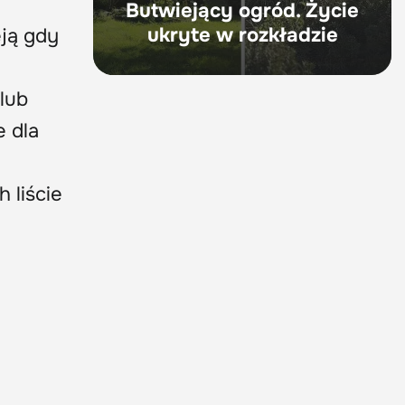
Butwiejący ogród. Życie
ukryte w rozkładzie
eją gdy
lub
e dla
 liście