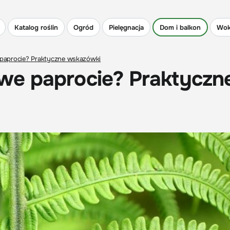
Katalog roślin
Ogród
Pielęgnacja
Dom i balkon
Wok
paprocie? Praktyczne wskazówki
we paprocie? Praktyczn