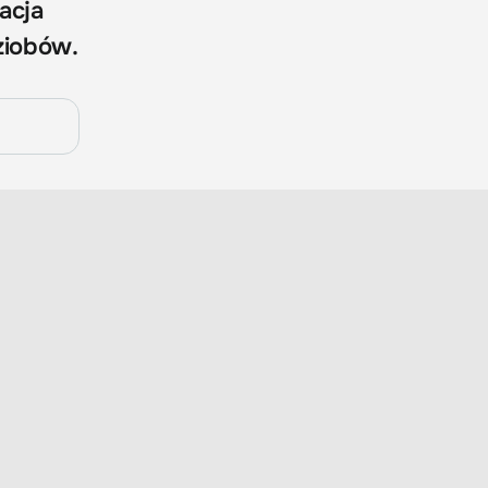
acja
ziobów.